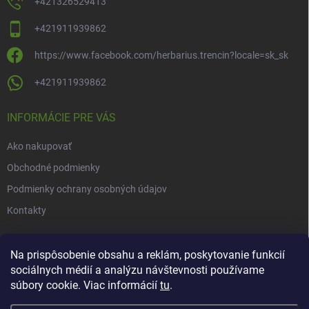
+421326529413
+421911939862
https://www.facebook.com/herbarius.trencin?locale=sk_sk
+421911939862
INFORMÁCIE PRE VÁS
Ako nakupovať
Obchodné podmienky
Podmienky ochrany osobných údajov
Kontakty
NOVINKY
Na prispôsobenie obsahu a reklám, poskytovanie funkcií
sociálnych médií a analýzu návštevnosti používame
Novinky v našom e-shope
súbory cookie. Viac informácií
tu
.