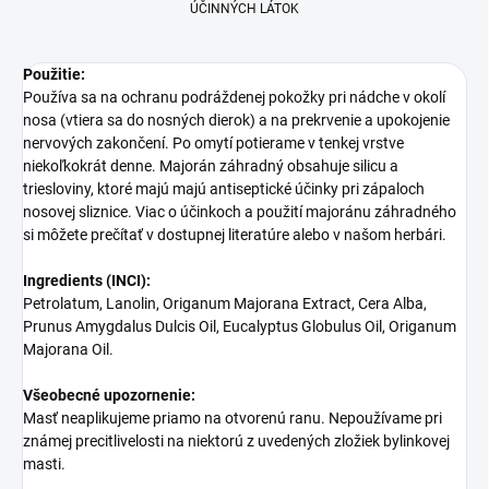
ÚČINNÝCH LÁTOK
Použitie:
Používa sa na ochranu podráždenej pokožky pri nádche v okolí
nosa (vtiera sa do nosných dierok) a na prekrvenie a upokojenie
nervových zakončení. Po omytí potierame v tenkej vrstve
niekoľkokrát denne. Majorán záhradný obsahuje silicu a
triesloviny, ktoré majú majú antiseptické účinky pri zápaloch
nosovej sliznice. Viac o účinkoch a použití majoránu záhradného
si môžete prečítať v dostupnej literatúre alebo v našom herbári.
Ingredients (INCI):
Petrolatum, Lanolin, Origanum Majorana Extract, Cera Alba,
Prunus Amygdalus Dulcis Oil, Eucalyptus Globulus Oil, Origanum
Majorana Oil.
Všeobecné upozornenie:
Masť neaplikujeme priamo na otvorenú ranu. Nepoužívame pri
známej precitlivelosti na niektorú z uvedených zložiek bylinkovej
masti.