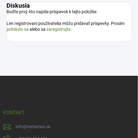
Diskusia
Buďte prvý, kto napíše príspevok k tejto položke.
Len registrovaní používatelia môžu pridávať príspevky. Prosím
prihláste sa
alebo sa
zaregistrujte
.
Z
á
p
ä
t
i
KONTAKT
e
info
@
herbarius.sk