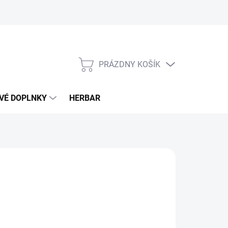
PRÁZDNY KOŠÍK
NÁKUPNÝ
KOŠÍK
VÉ DOPLNKY
HERBAR
€
otková
LADOM
(5 KS)
: