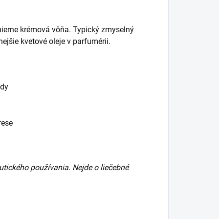
 mierne krémová vôňa. Typický zmyselný
jšie kvetové oleje v parfumérii.
ody
rese
tického používania. Nejde o liečebné