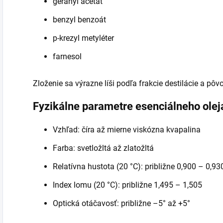
geranyl acetát
benzyl benzoát
p-krezyl metyléter
farnesol
Zloženie sa výrazne líši podľa frakcie destilácie a pôv
Fyzikálne parametre esenciálneho olej
Vzhľad: číra až mierne viskózna kvapalina
Farba: svetložltá až zlatožltá
Relatívna hustota (20 °C): približne 0,900 – 0,93
Index lomu (20 °C): približne 1,495 – 1,505
Optická otáčavosť: približne –5° až +5°