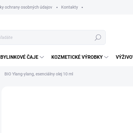
ky ochrany osobných údajov
Kontakty
Hľadať
BYLINKOVÉ ČAJE
KOZMETICKÉ VÝROBKY
VÝŽIVO
BIO Ylang-ylang, esenciálny olej 10 ml
Neohodnotené
Podrobnosti hodnotenia
8 
Jedn
SK
cena