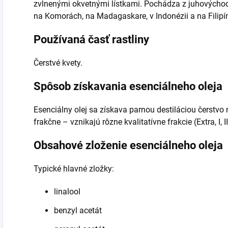
zvlnenými okvetnými lístkami. Pochádza z juhovýchod
na Komorách, na Madagaskare, v Indonézii a na Filipí
Používaná časť rastliny
Čerstvé kvety.
Spôsob získavania esenciálneho oleja
Esenciálny olej sa získava parnou destiláciou čerstvo
frakčne – vznikajú rôzne kvalitatívne frakcie (Extra, I, I
Obsahové zloženie esenciálneho oleja
Typické hlavné zložky:
linalool
benzyl acetát