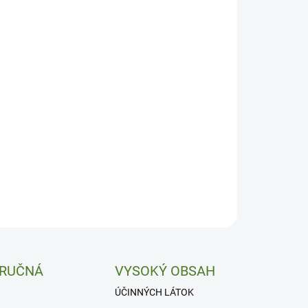
−
+
Pridať do košíka
diziakálne, relaxačné a toniuijúce.
ILNÉ INFORMÁCIE
OPÝTAŤ SA
 RUČNÁ
VYSOKÝ OBSAH
ÚČINNÝCH LÁTOK