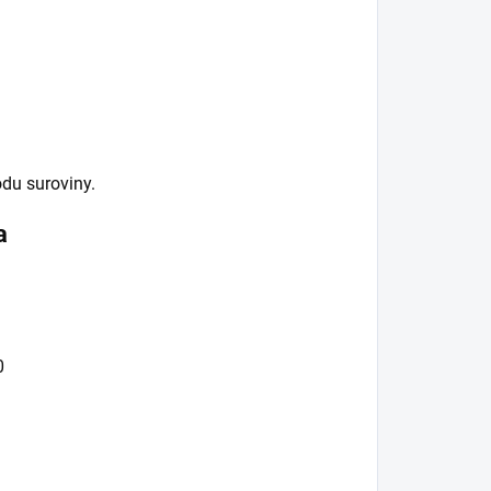
odu suroviny.
a
0