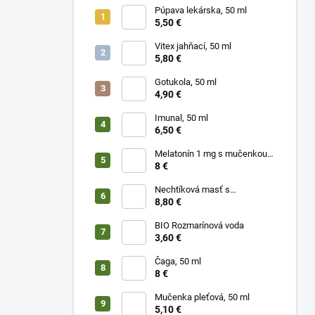
Púpava lekárska, 50 ml
5,50 €
Vitex jahňací, 50 ml
5,80 €
Gotukola, 50 ml
4,90 €
Imunal, 50 ml
6,50 €
Melatonín 1 mg s mučenkou,
30 g
8 €
Nechtíková masť s
rumančekom a kurkumou
8,80 €
BIO Rozmarínová voda
3,60 €
Čaga, 50 ml
8 €
Mučenka pleťová, 50 ml
5,10 €