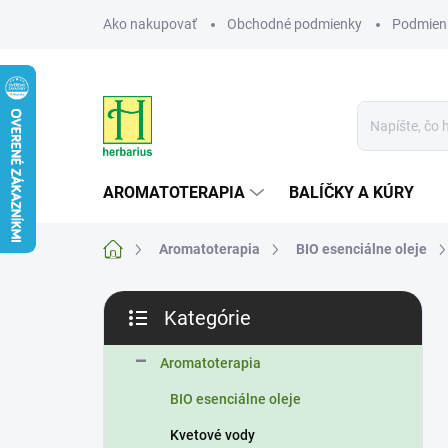
Prejsť
Ako nakupovať
Obchodné podmienky
Podmien
na
obsah
AROMATOTERAPIA
BALÍČKY A KÚRY
Domov
Aromatoterapia
BIO esenciálne oleje
B
Kategórie
o
Preskočiť
č
kategórie
n
Aromatoterapia
ý
BIO esenciálne oleje
p
a
Kvetové vody