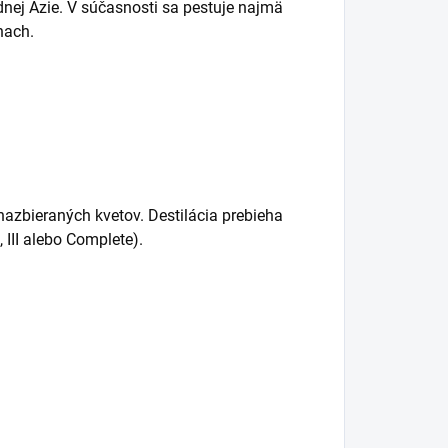
nej Ázie. V súčasnosti sa pestuje najmä
nach.
 nazbieraných kvetov. Destilácia prebieha
I, III alebo Complete).