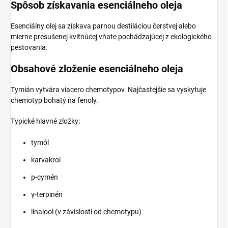
Spôsob získavania esenciálneho oleja
Esenciálny olej sa získava parnou destiláciou čerstvej alebo
mierne presušenej kvitnúcej vňate pochádzajúcej z ekologického
pestovania.
Obsahové zloženie esenciálneho oleja
Tymián vytvára viacero chemotypov. Najčastejšie sa vyskytuje
chemotyp bohatý na fenoly.
Typické hlavné zložky:
tymól
karvakrol
p-cymén
γ-terpinén
linalool (v závislosti od chemotypu)