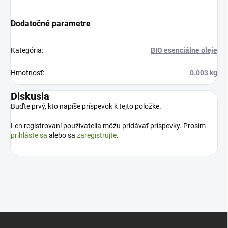
Dodatočné parametre
Kategória
:
BIO esenciálne oleje
Hmotnosť
:
0.003 kg
Diskusia
Buďte prvý, kto napíše príspevok k tejto položke.
Len registrovaní používatelia môžu pridávať príspevky. Prosím
prihláste sa
alebo sa
zaregistrujte
.
Z