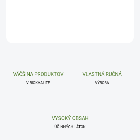
Antiseptické, imunizačné a analgetické.
DETAILNÉ INFORMÁCIE
OPÝTAŤ SA
VÄČŠINA PRODUKTOV
VLASTNÁ RUČNÁ
V BIOKVALITE
VÝROBA
VYSOKÝ OBSAH
ÚČINNÝCH LÁTOK