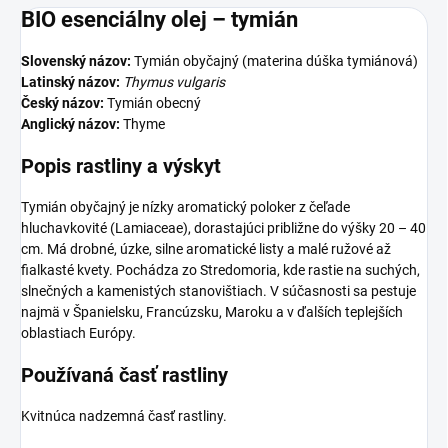
BIO esenciálny olej – tymián
Slovenský názov:
Tymián obyčajný (materina dúška tymiánová)
Latinský názov:
Thymus vulgaris
Český názov:
Tymián obecný
Anglický názov:
Thyme
Popis rastliny a výskyt
Tymián obyčajný je nízky aromatický poloker z čeľade
hluchavkovité (Lamiaceae), dorastajúci približne do výšky 20 – 40
cm. Má drobné, úzke, silne aromatické listy a malé ružové až
fialkasté kvety. Pochádza zo Stredomoria, kde rastie na suchých,
slnečných a kamenistých stanovištiach. V súčasnosti sa pestuje
najmä v Španielsku, Francúzsku, Maroku a v ďalších teplejších
oblastiach Európy.
Používaná časť rastliny
Kvitnúca nadzemná časť rastliny.