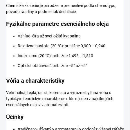
Chemické zloženie je prirodzene premenlivé podľa chemotypu,
pôvodu rastliny a podmienok destilácie.
Fyzikálne parametre esenciálneho oleja
Vzhľad: číra až svetložltá kvapalina
Relatívna hustota (20 °C): približne 0,900 – 0,940
Index lomu (20 °C): približne 1,495 – 1,510
Optická otáčavosť: približne –5° až +5°
Vôňa a charakteristiky
Veľmi silná, teplá, ostrá, korenistá a výrazne bylinná vôňa s
typickým fenolickým charakterom. Ide o jeden z najsilnejších
esenciálnych olejov v aromaterapii.
Účinky
tradične využívaný v aromaterapii v období zvýšenej záťaže