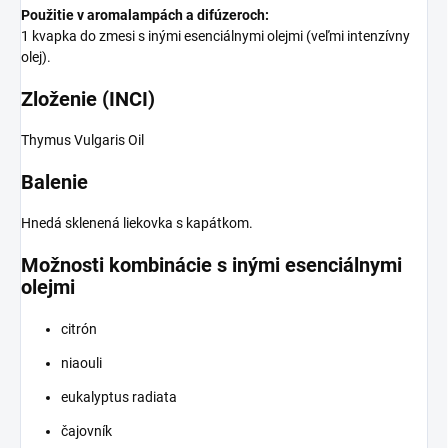
Použitie v aromalampách a difúzeroch:
1 kvapka do zmesi s inými esenciálnymi olejmi (veľmi intenzívny
olej).
Zloženie (INCI)
Thymus Vulgaris Oil
Balenie
Hnedá sklenená liekovka s kapátkom.
Možnosti kombinácie s inými esenciálnymi
olejmi
citrón
niaouli
eukalyptus radiata
čajovník