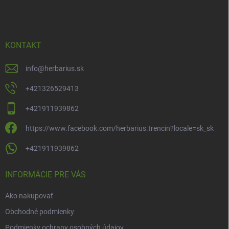
á
p
ä
t
i
KONTAKT
e
info
@
herbarius.sk
+421326529413
+421911939862
https://www.facebook.com/herbarius.trencin?locale=sk_sk
+421911939862
INFORMÁCIE PRE VÁS
Ako nakupovať
Obchodné podmienky
Podmienky ochrany osobných údajov