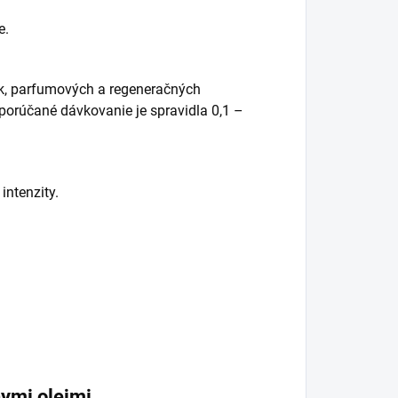
e.
iek, parfumových a regeneračných
dporúčané dávkovanie je spravidla 0,1 –
intenzity.
ymi olejmi