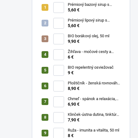
Prémiový bazový sirup s
limetkou a vitam. C
5,60 €
Prémiový lipový sirup s
citrónom a vitamínom C
5,60 €
BIO borákový olej, 50 ml
9,90 €
Žihľava - močové cesty a
prostata, 50 ml
6 €
BIO repelentný osviežovač
9 €
Ploštičník - ženská rovnováha,
50 ml
8,90 €
Chmeľ - spánok a relaxácia,
50 ml
6,90 €
Klinček-ústna dutina, tinktúra
50 ml
7,90 €
Ruža - imunita a vitalita, 50 ml
8 €