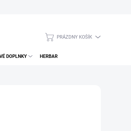
PRÁZDNY KOŠÍK
NÁKUPNÝ
KOŠÍK
VÉ DOPLNKY
HERBAR
,50 €
otková
LADOM
(3 KS)
: