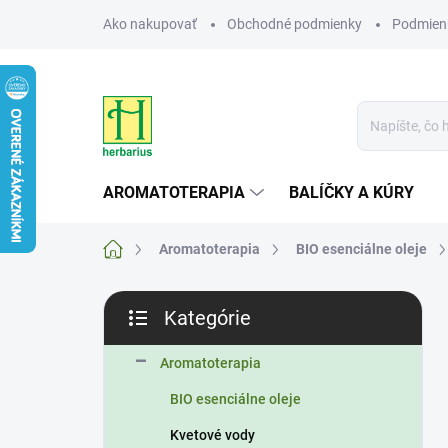
Prejsť
Ako nakupovať
Obchodné podmienky
Podmien
na
obsah
AROMATOTERAPIA
BALÍČKY A KÚRY
Domov
Aromatoterapia
BIO esenciálne oleje
B
Kategórie
o
Preskočiť
č
kategórie
n
Aromatoterapia
ý
BIO esenciálne oleje
p
a
Kvetové vody