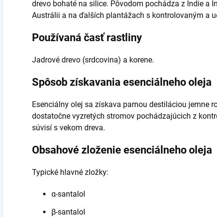
drevo bohaté na silice. Pôvodom pochádza z Indie a In
Austrálii a na ďalších plantážach s kontrolovaným a
Používaná časť rastliny
Jadrové drevo (srdcovina) a korene.
Spôsob získavania esenciálneho oleja
Esenciálny olej sa získava parnou destiláciou jemne 
dostatočne vyzretých stromov pochádzajúcich z kontro
súvisí s vekom dreva.
Obsahové zloženie esenciálneho oleja
Typické hlavné zložky:
α-santalol
β-santalol