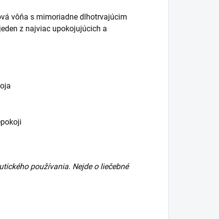
mová vôňa s mimoriadne dlhotrvajúcim
jeden z najviac upokojujúcich a
oja
epokoji
tického používania. Nejde o liečebné