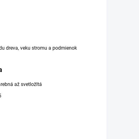
vodu dreva, veku stromu a podmienok
a
rebná až svetložltá
5