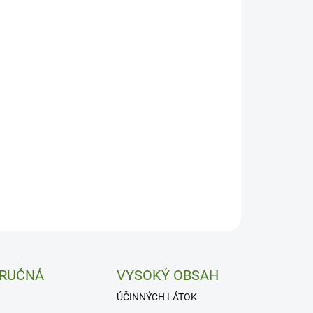
−
+
Pridať do košíka
depresívny, afrodiziakálny a stimulačný.
ILNÉ INFORMÁCIE
OPÝTAŤ SA
 RUČNÁ
VYSOKÝ OBSAH
ÚČINNÝCH LÁTOK