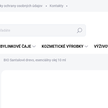
ky ochrany osobných údajov
Kontakty
Hľadať
BYLINKOVÉ ČAJE
KOZMETICKÉ VÝROBKY
VÝŽIVO
BIO Santalové drevo, esenciálny olej 10 ml
Neohodnotené
Podrobnosti hodnotenia
10
Jedn
SK
cena