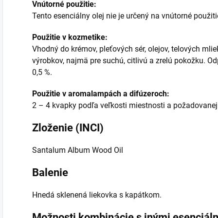
Vnútorné použitie:
Tento esenciálny olej nie je určený na vnútorné použiti
Použitie v kozmetike:
Vhodný do krémov, pleťových sér, olejov, telových ml
výrobkov, najmä pre suchú, citlivú a zrelú pokožku. O
0,5 %.
Použitie v aromalampách a difúzeroch:
2 – 4 kvapky podľa veľkosti miestnosti a požadovanej 
Zloženie (INCI)
Santalum Album Wood Oil
Balenie
Hnedá sklenená liekovka s kapátkom.
Možnosti kombinácie s inými esenciáln