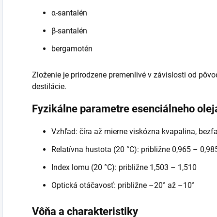
α-santalén
β-santalén
bergamotén
Zloženie je prirodzene premenlivé v závislosti od pô
destilácie.
Fyzikálne parametre esenciálneho olej
Vzhľad: číra až mierne viskózna kvapalina, bezfa
Relatívna hustota (20 °C): približne 0,965 – 0,98
Index lomu (20 °C): približne 1,503 – 1,510
Optická otáčavosť: približne –20° až –10°
Vôňa a charakteristiky