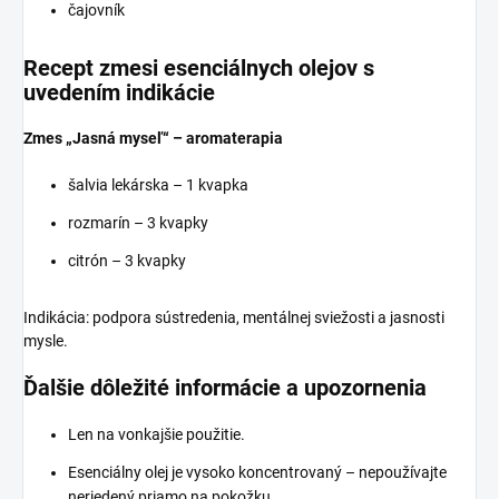
čajovník
Recept zmesi esenciálnych olejov s
uvedením indikácie
Zmes „Jasná myseľ“ – aromaterapia
šalvia lekárska – 1 kvapka
rozmarín – 3 kvapky
citrón – 3 kvapky
Indikácia: podpora sústredenia, mentálnej sviežosti a jasnosti
mysle.
Ďalšie dôležité informácie a upozornenia
Len na vonkajšie použitie.
Esenciálny olej je vysoko koncentrovaný – nepoužívajte
neriedený priamo na pokožku.