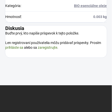
Kategória
:
BIO esenciálne oleje
Hmotnosť
:
0.003 kg
Diskusia
Buďte prvý, kto napíše príspevok k tejto položke.
Len registrovaní používatelia môžu pridávať príspevky. Prosím
prihláste sa
alebo sa
zaregistrujte
.
Z
á
p
ä
t