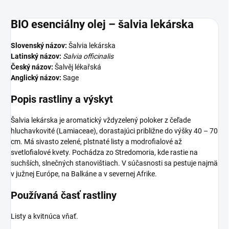
BIO esenciálny olej – šalvia lekárska
Slovenský názov:
Šalvia lekárska
Latinský názov:
Salvia officinalis
Český názov:
Šalvěj lékařská
Anglický názov:
Sage
Popis rastliny a výskyt
Šalvia lekárska je aromatický vždyzelený poloker z čeľade
hluchavkovité (Lamiaceae), dorastajúci približne do výšky 40 – 70
cm. Má sivasto zelené, plstnaté listy a modrofialové až
svetlofialové kvety. Pochádza zo Stredomoria, kde rastie na
suchších, slnečných stanovištiach. V súčasnosti sa pestuje najmä
v južnej Európe, na Balkáne a v severnej Afrike.
Používaná časť rastliny
Listy a kvitnúca vňať.