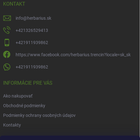
i
KONTAKT
e
info
@
herbarius.sk
+421326529413
+421911939862
https://www.facebook.com/herbarius.trencin?locale=sk_sk
+421911939862
INFORMÁCIE PRE VÁS
Ako nakupovať
Obchodné podmienky
Podmienky ochrany osobných údajov
Kontakty