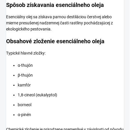
Spôsob získavania esenciálneho oleja
Esenciálny olej sa získava parnou destiláciou čerstvej alebo
mierne presušenej nadzemnej časti rastliny pochádzajúcej z
ekologického pestovania.
Obsahové zloženie esenciálneho oleja
Typické hlavné zložky:
α-thujón
β-thujón
kamfór
1,8-cineol (eukalyptol)
borneol
α-pinén
Chemické zloženie je prirodzene premenlivé v závislosti od pôvodu