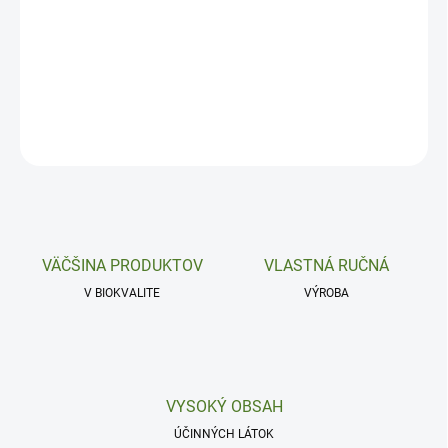
Zápaly, infekcie a nadmerné potenie.
DETAILNÉ INFORMÁCIE
OPÝTAŤ SA
VÄČŠINA PRODUKTOV
VLASTNÁ RUČNÁ
V BIOKVALITE
VÝROBA
VYSOKÝ OBSAH
ÚČINNÝCH LÁTOK