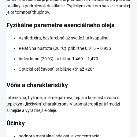
rastliny a podmienok destilácie. Typickým znakom šalvie lekárskej
je prítomnosť thujónov.
Fyzikálne parametre esenciálneho oleja
Vzhľad: číra, bezfarebná až svetložltá kvapalina
Relatívna hustota (20 °C): približne 0,915 – 0,935
Index lomu (20 °C): približne 1,460 – 1,470
Optická otáčavosť: približne +5° až +20°
Vôňa a charakteristiky
Intenzívna, bylinná, mierne gáfrová, teplá a korenistá vôňa s
typickým „liečivým“ charakterom. V aromaterapii patrí medzi
silnejšie a výraznejšie oleje.
Účinky
podpora mentálnej bdelosti a koncentrácie