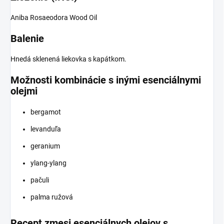
Aniba Rosaeodora Wood Oil
Balenie
Hnedá sklenená liekovka s kapátkom.
Možnosti kombinácie s inými esenciálnymi
olejmi
bergamot
levanduľa
geranium
ylang-ylang
pačuli
palma ružová
Recept zmesi esenciálnych olejov s