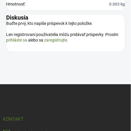
Hmotnosť
:
0.003 kg
Diskusia
Buďte prvý, kto napíše príspevok k tejto položke.
Len registrovaní používatelia môžu pridávať príspevky. Prosím
prihláste sa
alebo sa
zaregistrujte
.
Z
á
p
ä
t
i
KONTAKT
e