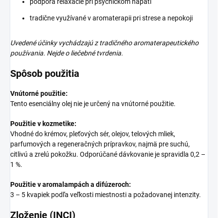
podpora relaxácie pri psychickom napätí
tradične využívané v aromaterapii pri strese a nepokoji
Uvedené účinky vychádzajú z tradičného aromaterapeutického
používania. Nejde o liečebné tvrdenia.
Spôsob použitia
Vnútorné použitie:
Tento esenciálny olej nie je určený na vnútorné použitie.
Použitie v kozmetike:
Vhodné do krémov, pleťových sér, olejov, telových mliek,
parfumových a regeneračných prípravkov, najmä pre suchú,
citlivú a zrelú pokožku. Odporúčané dávkovanie je spravidla 0,2 –
1 %.
Použitie v aromalampách a difúzeroch:
3 – 5 kvapiek podľa veľkosti miestnosti a požadovanej intenzity.
Zloženie (INCI)