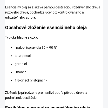
Esenciálny olej sa získava parnou destiláciou rozdrveného dreva
ružového dreva, pochádzajúceho z kontrolovaného a
udržateľného zdroja.
Obsahové zloženie esenciálneho oleja
Typické hlavné zložky:
linalool (spravidla 80 – 90 %)
α-terpineol
geraniol
limonén
1,8-cineol (v stopách)
Zloženie je prirodzene premenlivé podľa pôvodu dreva a
podmienok destilácie.
Fyzikálne parametre esenciálneho oleja