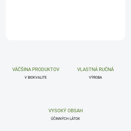
Antiseptické, protiplesňové a regeneračné.
DETAILNÉ INFORMÁCIE
OPÝTAŤ SA
VÄČŠINA PRODUKTOV
VLASTNÁ RUČNÁ
V BIOKVALITE
VÝROBA
VYSOKÝ OBSAH
ÚČINNÝCH LÁTOK