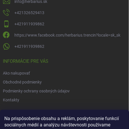
info
@
herbarius.sk
+421326529413
+421911939862
https://www.facebook.com/herbarius.trencin?locale=sk_sk
+421911939862
INFORMÁCIE PRE VÁS
Ako nakupovať
Obchodné podmienky
Podmienky ochrany osobných údajov
Kontakty
NOVINKY
Na prispôsobenie obsahu a reklám, poskytovanie funkcií
sociálnych médií a analýzu návštevnosti používame
Novinky v našom e-shope