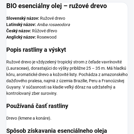
BIO esenciálny olej – ružové drevo
Slovenský názov:
Ružové drevo
Latinský názov:
Aniba rosaeodora
Český názov:
Růžové dřevo
Anglický názov:
Rosewood
Popis rastliny a výskyt
Ružové drevo je vždyzelený tropický strom z čeľade vavrínovité
(Lauraceae), dorastajúci do výšky približne 25 – 35 m. Má hladkú
kôru, aromatické drevo a kožovité listy. Pochádza z amazonského
dažďového pralesa, najmä z územia Brazílie, Peru a Francúzskej
Guyany. V súčasnosti sa kladie veľký dôraz na udržateľný a
kontrolovaný zber suroviny.
Používaná časť rastliny
Drevo (kmene a konáre).
Spôsob získavania esenciálneho oleja