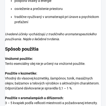
podpora vitality a energie
osvieženie a prečistenie priestoru
tradične využívaný v aromaterapii pri únave a psychickom
preťažení
Uvedené účinky vychádzajú z tradičného aromaterapeutického
používania. Nejde o liečebné tvrdenia.
Spôsob použitia
Vnútorné použitie:
Tento esenciálny olej nie je určený na vnútorné použitie.
Použitie v kozmetike:
Vhodný do vlasovej kozmetiky, šampónov, toník, masážnych
olejov, balzamov a telových výrobkov s aktivačným charakterom.
Odporúčané dávkovanie je spravidla 0,1 – 1 %.
Použitie v aromalampách a difúzeroch:
3 – 5 kvapiek podľa veľkosti miestnosti a požadovanej intenzity.