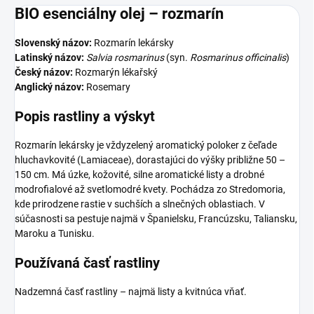
BIO esenciálny olej – rozmarín
Slovenský názov:
Rozmarín lekársky
Latinský názov:
Salvia rosmarinus
(syn.
Rosmarinus officinalis
)
Český názov:
Rozmarýn lékařský
Anglický názov:
Rosemary
Popis rastliny a výskyt
Rozmarín lekársky je vždyzelený aromatický poloker z čeľade
hluchavkovité (Lamiaceae), dorastajúci do výšky približne 50 –
150 cm. Má úzke, kožovité, silne aromatické listy a drobné
modrofialové až svetlomodré kvety. Pochádza zo Stredomoria,
kde prirodzene rastie v suchších a slnečných oblastiach. V
súčasnosti sa pestuje najmä v Španielsku, Francúzsku, Taliansku,
Maroku a Tunisku.
Používaná časť rastliny
Nadzemná časť rastliny – najmä listy a kvitnúca vňať.