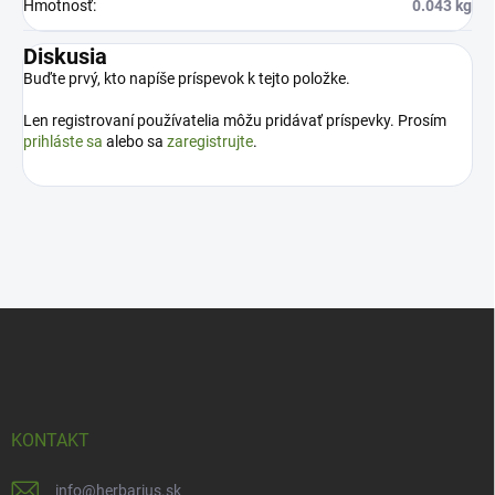
Hmotnosť
:
0.043 kg
Diskusia
Buďte prvý, kto napíše príspevok k tejto položke.
Len registrovaní používatelia môžu pridávať príspevky. Prosím
prihláste sa
alebo sa
zaregistrujte
.
Z
á
p
ä
t
i
KONTAKT
e
info
@
herbarius.sk