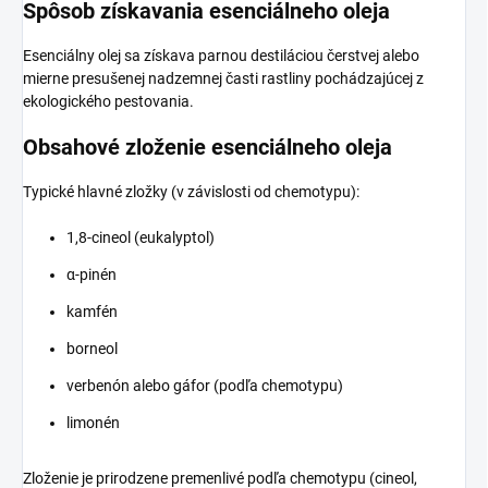
Spôsob získavania esenciálneho oleja
Esenciálny olej sa získava parnou destiláciou čerstvej alebo
mierne presušenej nadzemnej časti rastliny pochádzajúcej z
ekologického pestovania.
Obsahové zloženie esenciálneho oleja
Typické hlavné zložky (v závislosti od chemotypu):
1,8-cineol (eukalyptol)
α-pinén
kamfén
borneol
verbenón alebo gáfor (podľa chemotypu)
limonén
Zloženie je prirodzene premenlivé podľa chemotypu (cineol,