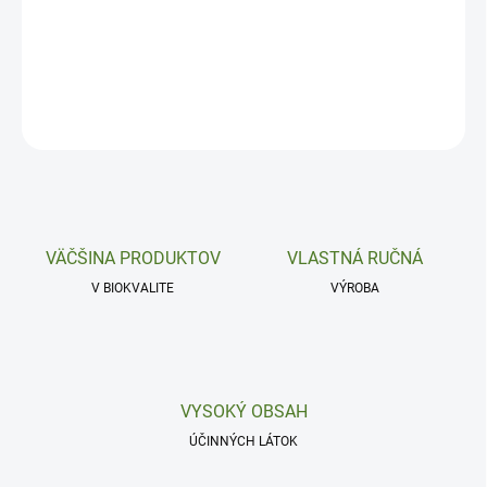
Antiseptické, prekrvujúce a zvyšujúce pozornosť.
DETAILNÉ INFORMÁCIE
OPÝTAŤ SA
VÄČŠINA PRODUKTOV
VLASTNÁ RUČNÁ
V BIOKVALITE
VÝROBA
VYSOKÝ OBSAH
ÚČINNÝCH LÁTOK