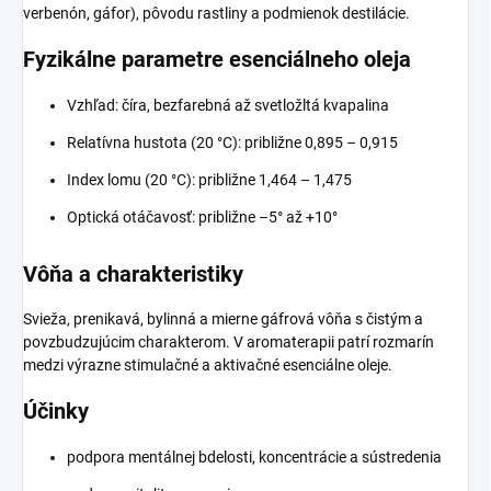
verbenón, gáfor), pôvodu rastliny a podmienok destilácie.
Fyzikálne parametre esenciálneho oleja
Vzhľad: číra, bezfarebná až svetložltá kvapalina
Relatívna hustota (20 °C): približne 0,895 – 0,915
Index lomu (20 °C): približne 1,464 – 1,475
Optická otáčavosť: približne –5° až +10°
Vôňa a charakteristiky
Svieža, prenikavá, bylinná a mierne gáfrová vôňa s čistým a
povzbudzujúcim charakterom. V aromaterapii patrí rozmarín
medzi výrazne stimulačné a aktivačné esenciálne oleje.
Účinky
podpora mentálnej bdelosti, koncentrácie a sústredenia