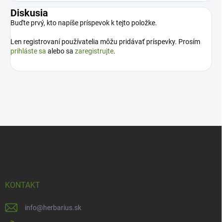
Diskusia
Buďte prvý, kto napíše príspevok k tejto položke.
Len registrovaní používatelia môžu pridávať príspevky. Prosím
prihláste sa
alebo sa
zaregistrujte
.
Z
á
p
ä
t
i
KONTAKT
e
info
@
herbarius.sk