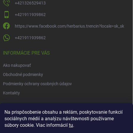
+421326529413
+421911939862
https://www.facebook.com/herbarius.trencin?locale=sk_sk
+421911939862
INFORMÁCIE PRE VÁS
Ako nakupovať
Obchodné podmienky
Podmienky ochrany osobných údajov
Kontakty
NOVINKY
Na prispôsobenie obsahu a reklám, poskytovanie funkcií
sociálnych médií a analýzu návštevnosti používame
Novinky v našom e-shope
súbory cookie. Viac informácií
tu
.