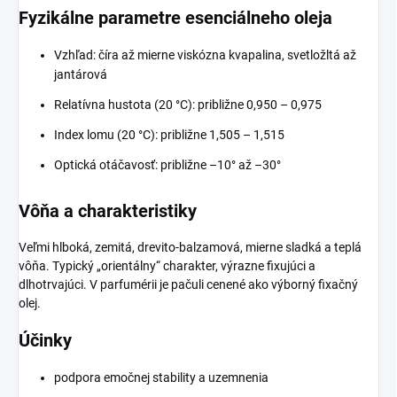
Fyzikálne parametre esenciálneho oleja
Vzhľad: číra až mierne viskózna kvapalina, svetložltá až
jantárová
Relatívna hustota (20 °C): približne 0,950 – 0,975
Index lomu (20 °C): približne 1,505 – 1,515
Optická otáčavosť: približne –10° až –30°
Vôňa a charakteristiky
Veľmi hlboká, zemitá, drevito-balzamová, mierne sladká a teplá
vôňa. Typický „orientálny“ charakter, výrazne fixujúci a
dlhotrvajúci. V parfumérii je pačuli cenené ako výborný fixačný
olej.
Účinky
podpora emočnej stability a uzemnenia