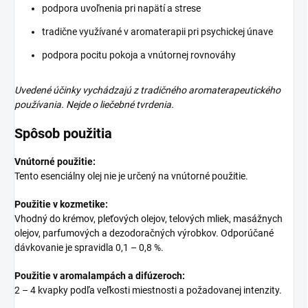
podpora uvoľnenia pri napätí a strese
tradične využívané v aromaterapii pri psychickej únave
podpora pocitu pokoja a vnútornej rovnováhy
Uvedené účinky vychádzajú z tradičného aromaterapeutického
používania. Nejde o liečebné tvrdenia.
Spôsob použitia
Vnútorné použitie:
Tento esenciálny olej nie je určený na vnútorné použitie.
Použitie v kozmetike:
Vhodný do krémov, pleťových olejov, telových mliek, masážnych
olejov, parfumových a dezodoračných výrobkov. Odporúčané
dávkovanie je spravidla 0,1 – 0,8 %.
Použitie v aromalampách a difúzeroch:
2 – 4 kvapky podľa veľkosti miestnosti a požadovanej intenzity.