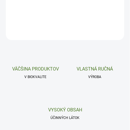
Antistresové, afrodiziakálne a repelentné.
DETAILNÉ INFORMÁCIE
OPÝTAŤ SA
VÄČŠINA PRODUKTOV
VLASTNÁ RUČNÁ
V BIOKVALITE
VÝROBA
VYSOKÝ OBSAH
ÚČINNÝCH LÁTOK