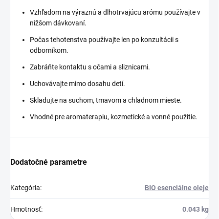
Vzhľadom na výraznú a dlhotrvajúcu arómu používajte v
nižšom dávkovaní.
Počas tehotenstva používajte len po konzultácii s
odborníkom.
Zabráňte kontaktu s očami a sliznicami.
Uchovávajte mimo dosahu detí.
Skladujte na suchom, tmavom a chladnom mieste.
Vhodné pre aromaterapiu, kozmetické a vonné použitie.
Dodatočné parametre
Kategória
:
BIO esenciálne oleje
Hmotnosť
:
0.043 kg