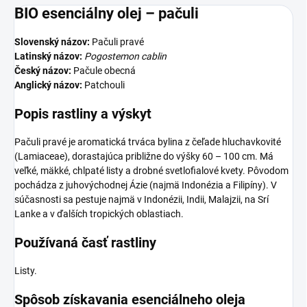
BIO esenciálny olej – pačuli
Slovenský názov:
Pačuli pravé
Latinský názov:
Pogostemon cablin
Český názov:
Pačule obecná
Anglický názov:
Patchouli
Popis rastliny a výskyt
Pačuli pravé je aromatická trváca bylina z čeľade hluchavkovité
(Lamiaceae), dorastajúca približne do výšky 60 – 100 cm. Má
veľké, mäkké, chlpaté listy a drobné svetlofialové kvety. Pôvodom
pochádza z juhovýchodnej Ázie (najmä Indonézia a Filipíny). V
súčasnosti sa pestuje najmä v Indonézii, Indii, Malajzii, na Srí
Lanke a v ďalších tropických oblastiach.
Používaná časť rastliny
Listy.
Spôsob získavania esenciálneho oleja