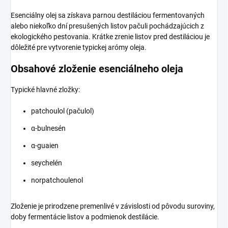
Esenciálny olej sa získava parnou destiláciou fermentovaných
alebo niekoľko dní presušených listov pačuli pochádzajúcich z
ekologického pestovania. Krátke zrenie listov pred destiláciou je
dôležité pre vytvorenie typickej arómy oleja.
Obsahové zloženie esenciálneho oleja
Typické hlavné zložky:
patchoulol (pačulol)
α-bulnesén
α-guaien
seychelén
norpatchoulenol
Zloženie je prirodzene premenlivé v závislosti od pôvodu suroviny,
doby fermentácie listov a podmienok destilácie.