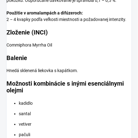
pokožku. Odporúčané dávkovanie je spravidla 0,1 – 0,5 %.
Použitie v aromalampách a difúzeroch:
2 – 4 kvapky podľa veľkosti miestnosti a požadovanej intenzity.
Zloženie (INCI)
Commiphora Myrrha Oil
Balenie
Hnedá sklenená liekovka s kapátkom.
Možnosti kombinácie s inými esenciálnymi
olejmi
kadidlo
santal
vetiver
pačuli