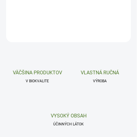
Relaxácia a psychická pohoda.
DETAILNÉ INFORMÁCIE
OPÝTAŤ SA
VÄČŠINA PRODUKTOV
VLASTNÁ RUČNÁ
V BIOKVALITE
VÝROBA
VYSOKÝ OBSAH
ÚČINNÝCH LÁTOK