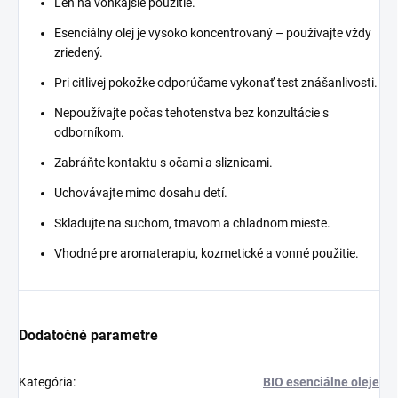
Len na vonkajšie použitie.
Esenciálny olej je vysoko koncentrovaný – používajte vždy
zriedený.
Pri citlivej pokožke odporúčame vykonať test znášanlivosti.
Nepoužívajte počas tehotenstva bez konzultácie s
odborníkom.
Zabráňte kontaktu s očami a sliznicami.
Uchovávajte mimo dosahu detí.
Skladujte na suchom, tmavom a chladnom mieste.
Vhodné pre aromaterapiu, kozmetické a vonné použitie.
Dodatočné parametre
Kategória
:
BIO esenciálne oleje