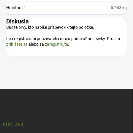
Hmotnosť
:
0.043 kg
Diskusia
Buďte prvý, kto napíše príspevok k tejto položke.
Len registrovaní používatelia môžu pridávať príspevky. Prosím
prihláste sa
alebo sa
zaregistrujte
.
Z
á
p
ä
t
i
KONTAKT
e