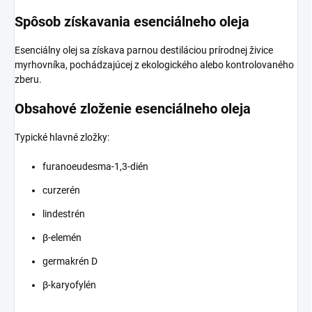
Spôsob získavania esenciálneho oleja
Esenciálny olej sa získava parnou destiláciou prírodnej živice
myrhovníka, pochádzajúcej z ekologického alebo kontrolovaného
zberu.
Obsahové zloženie esenciálneho oleja
Typické hlavné zložky:
furanoeudesma-1,3-dién
curzerén
lindestrén
β-elemén
germakrén D
β-karyofylén