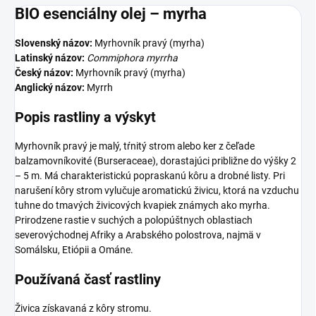
BIO esenciálny olej – myrha
Slovenský názov:
Myrhovník pravý (myrha)
Latinský názov:
Commiphora myrrha
Český názov:
Myrhovník pravý (myrha)
Anglický názov:
Myrrh
Popis rastliny a výskyt
Myrhovník pravý je malý, tŕnitý strom alebo ker z čeľade
balzamovníkovité (Burseraceae), dorastajúci približne do výšky 2
– 5 m. Má charakteristickú popraskanú kôru a drobné listy. Pri
narušení kôry strom vylučuje aromatickú živicu, ktorá na vzduchu
tuhne do tmavých živicových kvapiek známych ako myrha.
Prirodzene rastie v suchých a polopúštnych oblastiach
severovýchodnej Afriky a Arabského polostrova, najmä v
Somálsku, Etiópii a Ománe.
Používaná časť rastliny
Živica získavaná z kôry stromu.