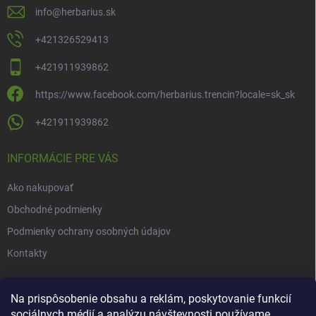
info
@
herbarius.sk
+421326529413
+421911939862
https://www.facebook.com/herbarius.trencin?locale=sk_sk
+421911939862
INFORMÁCIE PRE VÁS
Ako nakupovať
Obchodné podmienky
Podmienky ochrany osobných údajov
Kontakty
NOVINKY
Na prispôsobenie obsahu a reklám, poskytovanie funkcií
sociálnych médií a analýzu návštevnosti používame