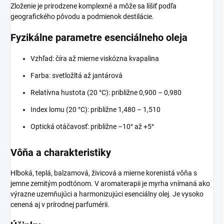
Zloženie je prirodzene komplexné a môže sa líšiť podľa
geografického pôvodu a podmienok destilácie.
Fyzikálne parametre esenciálneho oleja
Vzhľad: číra až mierne viskózna kvapalina
Farba: svetložltá až jantárová
Relatívna hustota (20 °C): približne 0,900 – 0,980
Index lomu (20 °C): približne 1,480 – 1,510
Optická otáčavosť: približne –10° až +5°
Vôňa a charakteristiky
Hlboká, teplá, balzamová, živicová a mierne korenistá vôňa s
jemne zemitým podtónom. V aromaterapii je myrha vnímaná ako
výrazne uzemňujúci a harmonizujúci esenciálny olej. Je vysoko
cenená aj v prírodnej parfumérii.