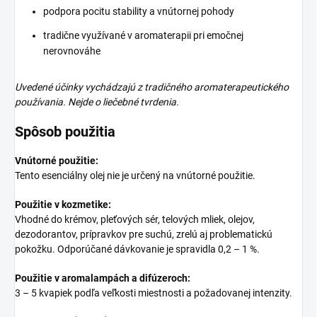
podpora pocitu stability a vnútornej pohody
tradične využívané v aromaterapii pri emočnej
nerovnováhe
Uvedené účinky vychádzajú z tradičného aromaterapeutického
používania. Nejde o liečebné tvrdenia.
Spôsob použitia
Vnútorné použitie:
Tento esenciálny olej nie je určený na vnútorné použitie.
Použitie v kozmetike:
Vhodné do krémov, pleťových sér, telových mliek, olejov,
dezodorantov, prípravkov pre suchú, zrelú aj problematickú
pokožku. Odporúčané dávkovanie je spravidla 0,2 – 1 %.
Použitie v aromalampách a difúzeroch:
3 – 5 kvapiek podľa veľkosti miestnosti a požadovanej intenzity.