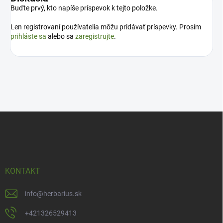
Buďte prvý, kto napíše príspevok k tejto položke.
Len registrovaní používatelia môžu pridávať príspevky. Prosím
prihláste sa
alebo sa
zaregistrujte
.
Z
á
p
ä
t
i
KONTAKT
e
info
@
herbarius.sk
+421326529413