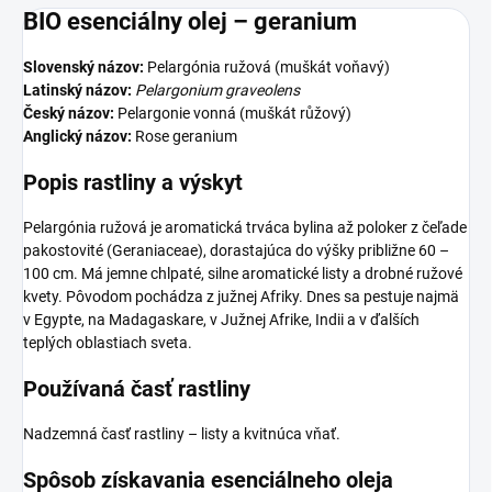
BIO esenciálny olej – geranium
Slovenský názov:
Pelargónia ružová (muškát voňavý)
Latinský názov:
Pelargonium graveolens
Český názov:
Pelargonie vonná (muškát růžový)
Anglický názov:
Rose geranium
Popis rastliny a výskyt
Pelargónia ružová je aromatická trváca bylina až poloker z čeľade
pakostovité (Geraniaceae), dorastajúca do výšky približne 60 –
100 cm. Má jemne chlpaté, silne aromatické listy a drobné ružové
kvety. Pôvodom pochádza z južnej Afriky. Dnes sa pestuje najmä
v Egypte, na Madagaskare, v Južnej Afrike, Indii a v ďalších
teplých oblastiach sveta.
Používaná časť rastliny
Nadzemná časť rastliny – listy a kvitnúca vňať.
Spôsob získavania esenciálneho oleja