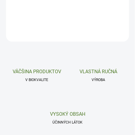
Fungicídny, analgetický a tonizujúci.
DETAILNÉ INFORMÁCIE
OPÝTAŤ SA
VÄČŠINA PRODUKTOV
VLASTNÁ RUČNÁ
V BIOKVALITE
VÝROBA
VYSOKÝ OBSAH
ÚČINNÝCH LÁTOK