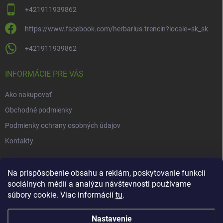
+421911939862
https://www.facebook.com/herbarius.trencin?locale=sk_sk
+421911939862
INFORMÁCIE PRE VÁS
Ako nakupovať
Obchodné podmienky
Podmienky ochrany osobných údajov
Kontakty
NOVINKY
Na prispôsobenie obsahu a reklám, poskytovanie funkcií
sociálnych médií a analýzu návštevnosti používame
Novinky v našom e-shope
súbory cookie. Viac informácií
tu
.
Nastavenie