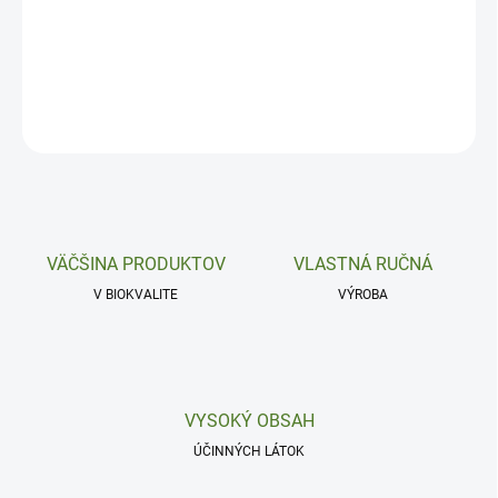
Antiseptické, antialergické a detoxikačné.
DETAILNÉ INFORMÁCIE
OPÝTAŤ SA
VÄČŠINA PRODUKTOV
VLASTNÁ RUČNÁ
V BIOKVALITE
VÝROBA
VYSOKÝ OBSAH
ÚČINNÝCH LÁTOK