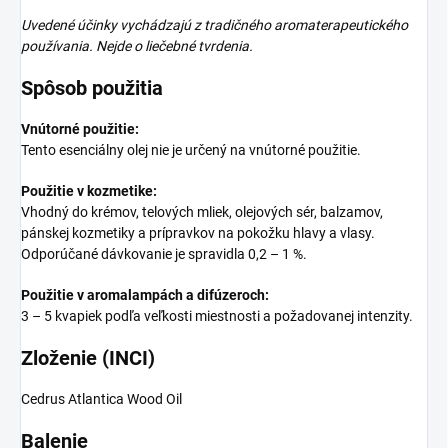
Uvedené účinky vychádzajú z tradičného aromaterapeutického
používania. Nejde o liečebné tvrdenia.
Spôsob použitia
Vnútorné použitie:
Tento esenciálny olej nie je určený na vnútorné použitie.
Použitie v kozmetike:
Vhodný do krémov, telových mliek, olejových sér, balzamov,
pánskej kozmetiky a prípravkov na pokožku hlavy a vlasy.
Odporúčané dávkovanie je spravidla 0,2 – 1 %.
Použitie v aromalampách a difúzeroch:
3 – 5 kvapiek podľa veľkosti miestnosti a požadovanej intenzity.
Zloženie (INCI)
Cedrus Atlantica Wood Oil
Balenie