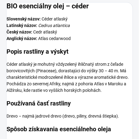
BIO esenciálny olej – céder
Slovenský názov:
Céder atlaský
Latinský názov:
Cedrus atlantica
Český názov:
Cedr atlaský
Anglický názov:
Atlas cedarwood
Popis rastliny a výskyt
Céder atlaský je mohutný vždyzelený ihličnatý strom z čeľade
borovicovitých (Pinaceae), dorastajúci do výšky 30 – 40 m. Má
charakteristické modrozelené ihlice a výrazne aromatické drevo.
Pochádza zo severnej Afriky, najmä z pohoria Atlas v Maroku a
Alžírsku, kde rastie vo vyšších horských polohách.
Používaná časť rastliny
Drevo – najmä jadrové drevo (drevo, piliny, drevná štiepka).
Spôsob získavania esenciálneho oleja