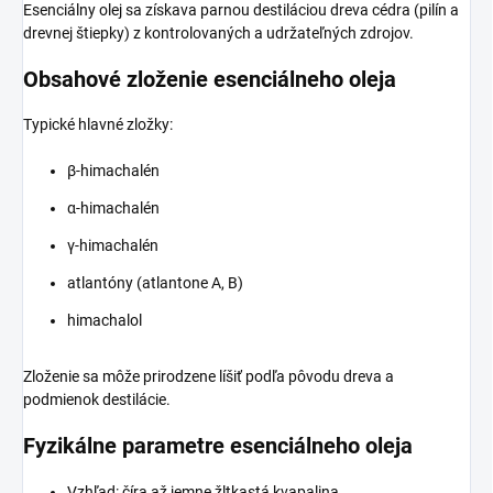
Esenciálny olej sa získava parnou destiláciou dreva cédra (pilín a
drevnej štiepky) z kontrolovaných a udržateľných zdrojov.
Obsahové zloženie esenciálneho oleja
Typické hlavné zložky:
β-himachalén
α-himachalén
γ-himachalén
atlantóny (atlantone A, B)
himachalol
Zloženie sa môže prirodzene líšiť podľa pôvodu dreva a
podmienok destilácie.
Fyzikálne parametre esenciálneho oleja
Vzhľad: číra až jemne žltkastá kvapalina