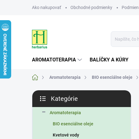
Prejsť
Ako nakupovať
Obchodné podmienky
Podmien
na
obsah
AROMATOTERAPIA
BALÍČKY A KÚRY
Domov
Aromatoterapia
BIO esenciálne oleje
B
Kategórie
o
Preskočiť
č
kategórie
n
Aromatoterapia
ý
BIO esenciálne oleje
p
a
Kvetové vody