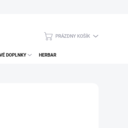
PRÁZDNY KOŠÍK
NÁKUPNÝ
KOŠÍK
VÉ DOPLNKY
HERBAR
€
otková
LADOM
(4 KS)
: