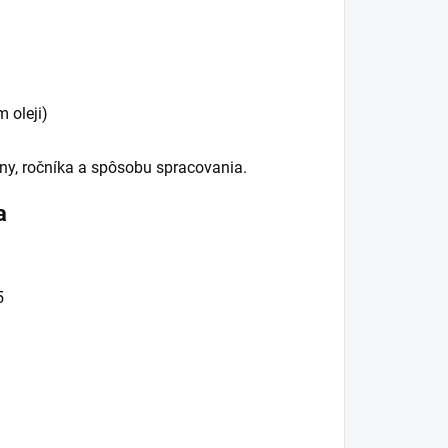
 oleji)
iny, ročníka a spôsobu spracovania.
a
5