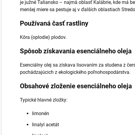
je južné Taliansko – najmä oblasť Kalábrie, kde má b
menšej miere sa pestuje aj v ďalších oblastiach Stred
Používaná časť rastliny
Kôra (oplodie) plodov.
Spôsob získavania esenciálneho oleja
Esenciálny olej sa získava lisovaním za studena z čer
pochádzajúcich z ekologického poľnohospodárstva.
Obsahové zloženie esenciálneho oleja
Typické hlavné zložky:
limonén
linalyl acetát