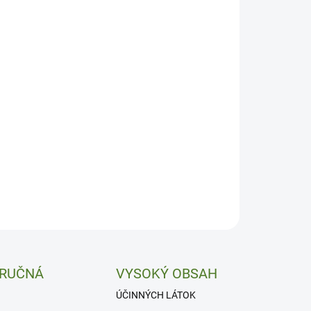
−
+
Pridať do košíka
ojujúce, antidepresívne a uvoľňujúce.
ILNÉ INFORMÁCIE
OPÝTAŤ SA
 RUČNÁ
VYSOKÝ OBSAH
ÚČINNÝCH LÁTOK