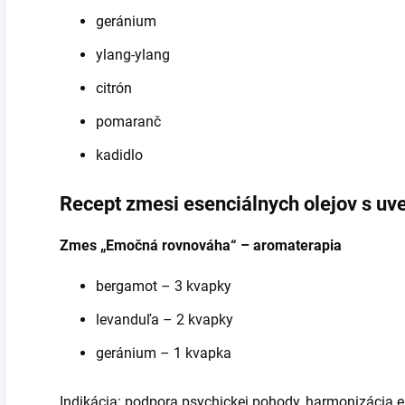
geránium
ylang-ylang
citrón
pomaranč
kadidlo
Recept zmesi esenciálnych olejov s uv
Zmes „Emočná rovnováha“ – aromaterapia
bergamot – 3 kvapky
levanduľa – 2 kvapky
geránium – 1 kvapka
Indikácia: podpora psychickej pohody, harmonizácia e