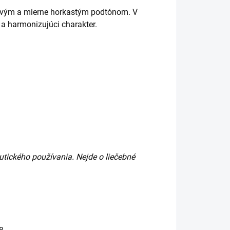
tovým a mierne horkastým podtónom. V
 a harmonizujúci charakter.
tického používania. Nejde o liečebné
e.