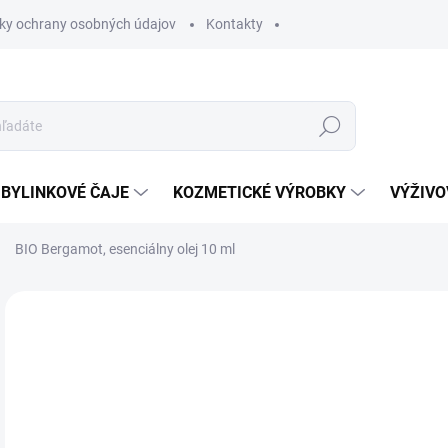
ky ochrany osobných údajov
Kontakty
Hľadať
BYLINKOVÉ ČAJE
KOZMETICKÉ VÝROBKY
VÝŽIVO
BIO Bergamot, esenciálny olej 10 ml
Neohodnotené
Podrobnosti hodnotenia
9 
Jedn
SK
cena