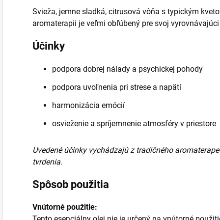
Svieža, jemne sladká, citrusová vôňa s typickým kve
aromaterapii je veľmi obľúbený pre svoj vyrovnávajúci
Účinky
podpora dobrej nálady a psychickej pohody
podpora uvoľnenia pri strese a napätí
harmonizácia emócií
osvieženie a spríjemnenie atmosféry v priestore
Uvedené účinky vychádzajú z tradičného aromaterapeu
tvrdenia.
Spôsob použitia
Vnútorné použitie:
Tento esenciálny olej nie je určený na vnútorné použiti