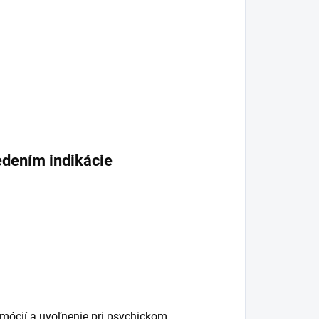
edením indikácie
mócií a uvoľnenie pri psychickom