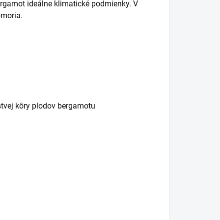
ergamot ideálne klimatické podmienky. V
omoria.
stvej kôry plodov bergamotu