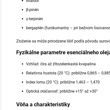
linalool
β-pinén
γ-terpinén
bergaptén (furokumaríny – pri bežnom lisovanom
Zloženie sa môže prirodzene líšiť podľa pôvodu surov
Fyzikálne parametre esenciálneho olej
Vzhľad: číra až žltozelenkastá kvapalina
Relatívna hustota (20 °C): približne 0,865 – 0,88
Index lomu (20 °C): približne 1,463 – 1,470
Optická otáčavosť: približne +15° až +30°
Vôňa a charakteristiky