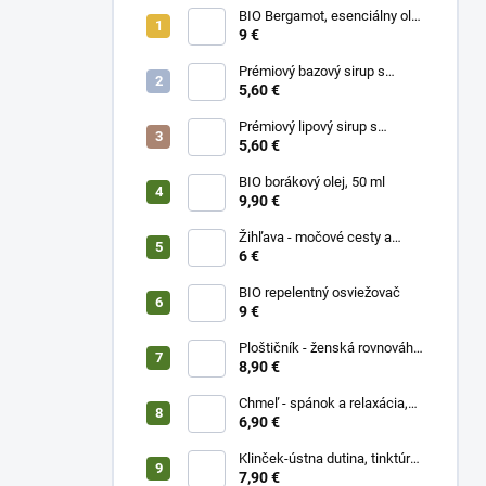
BIO Bergamot, esenciálny olej
10 ml
9 €
Prémiový bazový sirup s
limetkou a vitam. C
5,60 €
Prémiový lipový sirup s
citrónom a vitamínom C
5,60 €
BIO borákový olej, 50 ml
9,90 €
Žihľava - močové cesty a
prostata, 50 ml
6 €
BIO repelentný osviežovač
9 €
Ploštičník - ženská rovnováha,
50 ml
8,90 €
Chmeľ - spánok a relaxácia,
50 ml
6,90 €
Klinček-ústna dutina, tinktúra
50 ml
7,90 €