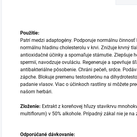
Použitie:
Patrí medzi adaptogény. Podporuje normálnu činnosť
normálnu hladinu cholesterolu v krvi. Znižuje krvný tl
antioxidačné účinky a spomaľuje stárnutie. Zlepšuje
spermií, navodzuje ovuláciu. Regeneruje a spevňuje šľ
antibakteriálne pôsobenie. Chráni pečeň, srdce. Podáv
zápche. Blokuje premenu testosterónu na dihydrotesto
padanie vlasov. Viac o účinkoch rastliny si môžete preč
našom herbári.
Zloženie:
Extrakt z koreňovej hľuzy stavikrvu mnoh
multiflorum) v 50% alkohole. Prípadný zákal nie je na
Odporúčané dávkovanie: