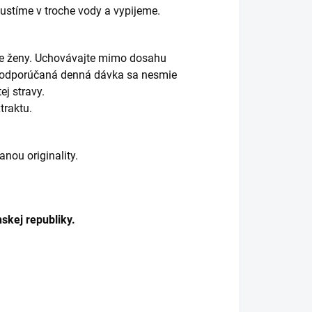
pustíme v troche vody a vypijeme.
iace ženy. Uchovávajte mimo dosahu
ná odporúčaná denná dávka sa nesmie
j stravy.
traktu.
nou originality.
skej republiky.