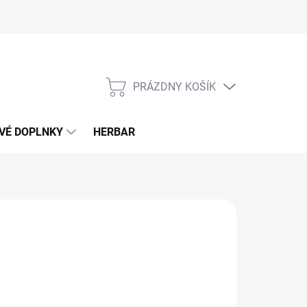
PRÁZDNY KOŠÍK
NÁKUPNÝ
KOŠÍK
VÉ DOPLNKY
HERBAR
50 €
otková
LADOM
(>5 KS)
: