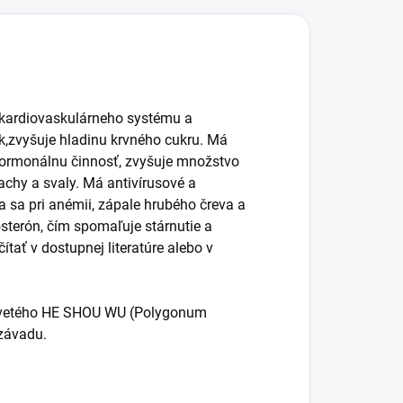
 kardiovaskulárneho systému a
ak,zvyšuje hladinu krvného cukru. Má
 hormonálnu činnosť, zvyšuje množstvo
achy a svaly. Má antivírusové a
a sa pri anémii, zápale hrubého čreva a
sterón, čím spomaľuje stárnutie a
ítať v dostupnej literatúre alebo v
okvetého HE SHOU WU (Polygonum
 závadu.