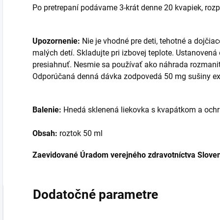
Po pretrepaní podávame 3-krát denne 20 kvapiek, roz
Upozornenie:
Nie je vhodné pre deti, tehotné a dojč
malých detí. Skladujte pri izbovej teplote. Ustanove
presiahnuť. Nesmie sa používať ako náhrada rozmanite
Odporúčaná denná dávka zodpovedá 50 mg sušiny ex
Balenie:
Hnedá sklenená liekovka s kvapátkom a ochra
Obsah:
roztok 50 ml
Zaevidované Úradom verejného zdravotníctva Sloven
Dodatočné parametre