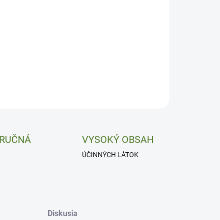
−
+
Pridať do košíka
togén, antioxidant, stárnutie a padanie vlasov.
ILNÉ INFORMÁCIE
OPÝTAŤ SA
 RUČNÁ
VYSOKÝ OBSAH
ÚČINNÝCH LÁTOK
Diskusia