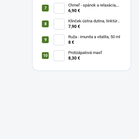
Chmeľ - spánok a relaxácia,
50 ml
6,90 €
Klinček-ústna dutina, tinktúra
50 ml
7,90 €
Ruža - imunita a vitalita, 50 ml
8 €
Protizápalová masť
8,30 €