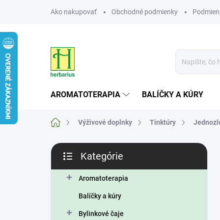
Prejsť
Ako nakupovať
Obchodné podmienky
Podmien
na
obsah
AROMATOTERAPIA
BALÍČKY A KÚRY
Domov
Výživové doplnky
Tinktúry
Jednozl
B
Kategórie
o
Preskočiť
č
kategórie
n
Aromatoterapia
ý
Balíčky a kúry
p
a
Bylinkové čaje