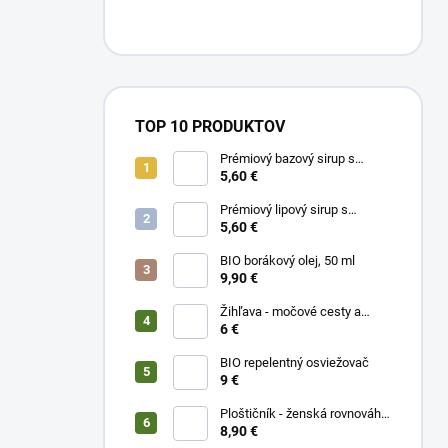
TOP 10 PRODUKTOV
Prémiový bazový sirup s
limetkou a vitam. C
5,60 €
Prémiový lipový sirup s
citrónom a vitamínom C
5,60 €
BIO borákový olej, 50 ml
9,90 €
Žihľava - močové cesty a
prostata, 50 ml
6 €
BIO repelentný osviežovač
9 €
Ploštičník - ženská rovnováha,
50 ml
8,90 €