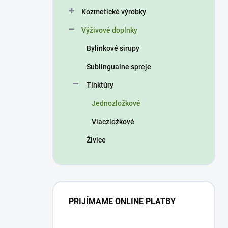
n
Kozmetické výrobky
e
l
Výživové doplnky
Bylinkové sirupy
Sublingualne spreje
Tinktúry
Jednozložkové
Viaczložkové
Živice
PRIJÍMAME ONLINE PLATBY