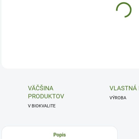
Adap
DETA
VÄČŠINA
VLASTNÁ
PRODUKTOV
VÝROBA
V BIOKVALITE
Popis