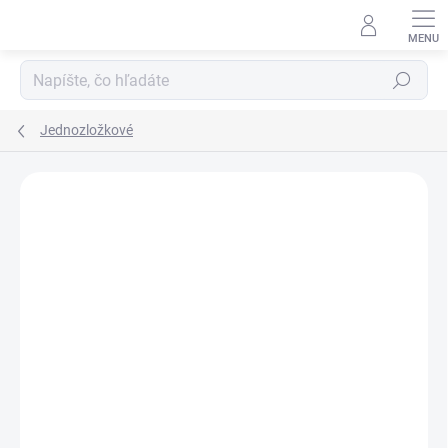
Prejsť
na
obsah
Hľadať
Jednozložkové
Neohodnotené
Podrobnosti hodnotenia