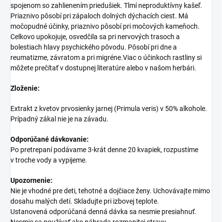
spojenom so zahlienením priedušiek. Tlmí neproduktívny kašeľ.
Priaznivo pôsobí pri zápaloch dolných dýchacích ciest. Má
močopudné účinky, priaznivo pôsobí pri močových kameňoch.
Celkovo upokojuje, osvedčila sa pri nervových trasoch a
bolestiach hlavy psychického pôvodu. Pôsobí pri dne a
reumatizme, závratom a pri migréne.Viac o účinkoch rastliny si
môžete prečítať v dostupnej literatúre alebo v našom herbári.
Zloženie:
Extrakt z kvetov prvosienky jarnej (Primula veris) v 50% alkohole.
Prípadný zákal nie je na závadu.
Odporúčané dávkovanie:
Po pretrepaní podávame 3-krát denne 20 kvapiek, rozpustíme
v troche vody a vypijeme.
Upozornenie:
Nie je vhodné pre deti, tehotné a dojčiace ženy. Uchovávajte mimo
dosahu malých detí. Skladujte pri izbovej teplote.
Ustanovená odporúčaná denná dávka sa nesmie presiahnuť.