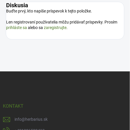
Diskusia
Buďte prvý, kto napíše príspevok k tejto položke.
Len registrovaní používatelia môžu pridávať príspevky. Prosím
prihláste sa
alebo sa
zaregistrujte
.
Z
á
p
ä
t
i
KONTAKT
e
info
@
herbarius.sk