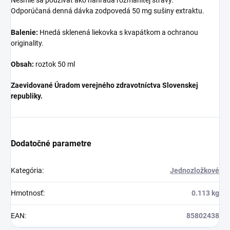
Nesmie sa používať ako náhrada rozmanitej stravy.
Odporúčaná denná dávka zodpovedá 50 mg sušiny extraktu.
Balenie:
Hnedá sklenená liekovka s kvapátkom a ochranou
originality.
Obsah:
roztok 50 ml
Zaevidované Úradom verejného zdravotníctva Slovenskej
republiky.
Dodatočné parametre
Kategória
:
Jednozložkové
Hmotnosť
:
0.113 kg
EAN
:
85802438