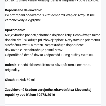
Extrakt z vňate kalísie voňavej (Callisia fragrans) v 50% alkohole.
Doporučené dávkovanie:
Po pretrepaní podávame 3-krát denne 20 kvapiek, rozpustíme
v troche vody a vypijeme.
Upozornenie:
Nie je vhodné pre deti, tehotné a dojčiace ženy. Uchovávajte mimo
dosahu detí. Skladujte pri izbovej teplote, Nevystavujte priamemu
slnečnému svetlu a mrazu. Neprekračujte doporučené
dávkovanie. Nenahradzuje pestrú stravu.
Odporúčaná denná dávka zodpovedá 10 mg sušiny extraktu.
Balenie:
Hnedá sklenená liekovka s kvapátkom a ochranou
originality.
Obsah:
roztok 50 ml
Zaevidované Úradom verejného zdravotníctva Slovenskej
republiky pod číslom 10278/2016