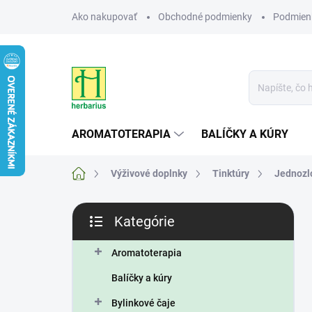
Prejsť
Ako nakupovať
Obchodné podmienky
Podmien
na
obsah
AROMATOTERAPIA
BALÍČKY A KÚRY
Domov
Výživové doplnky
Tinktúry
Jednozl
B
Kategórie
o
Preskočiť
č
kategórie
n
Aromatoterapia
ý
Balíčky a kúry
p
a
Bylinkové čaje