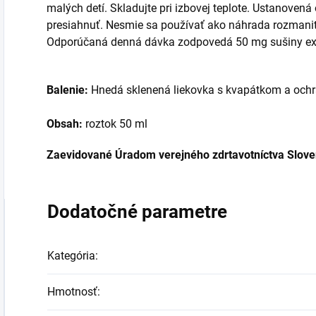
malých detí. Skladujte pri izbovej teplote. Ustanove
presiahnuť. Nesmie sa používať ako náhrada rozmanite
Odporúčaná denná dávka zodpovedá 50 mg sušiny ex
Balenie:
Hnedá sklenená liekovka s kvapátkom a ochra
Obsah:
roztok 50 ml
Zaevidované Úradom verejného zdrtavotníctva Sloven
Dodatočné parametre
Kategória
:
Hmotnosť
: