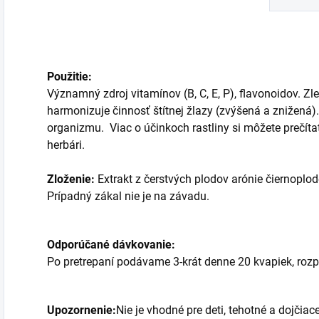
Použitie:
Významný zdroj vitamínov (B, C, E, P), flavonoidov. Zl
harmonizuje činnosť štítnej žlazy (zvýšená a znižená
organizmu. Viac o účinkoch rastliny si môžete prečíta
herbári.
Zloženie:
Extrakt z čerstvých plodov arónie čiernoplo
Prípadný zákal nie je na závadu.
Odporúčané dávkovanie:
Po pretrepaní podávame 3-krát denne 20 kvapiek, roz
Upozornenie:
Nie je vhodné pre deti, tehotné a dojči