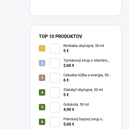
TOP 10 PRODUKTOV
Rimbaba obyčajná, 50 ml
5 €
Tymiánový sirup s vitamínom
C
2,60 €
Catuaba-túžba a energia, 50
ml
6 €
Zlatobyľ obyčajná, 50 ml
5 €
Gotukola, 50 ml
4,90 €
Prémiový bazový sirup s
limetkou a vitam. C
5,60 €