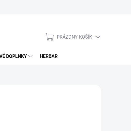
PRÁZDNY KOŠÍK
NÁKUPNÝ
KOŠÍK
VÉ DOPLNKY
HERBAR
10 €
otková
LADOM
(>5 KS)
: