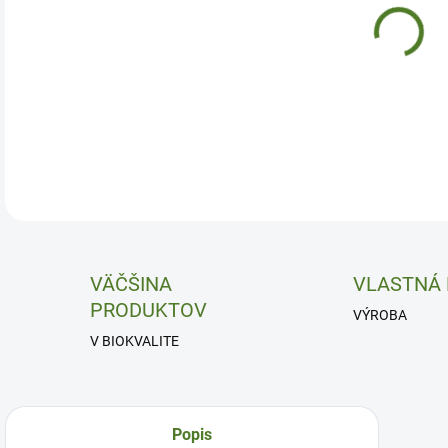
Štít
DETA
VÄČŠINA
VLASTNÁ
PRODUKTOV
VÝROBA
V BIOKVALITE
Popis