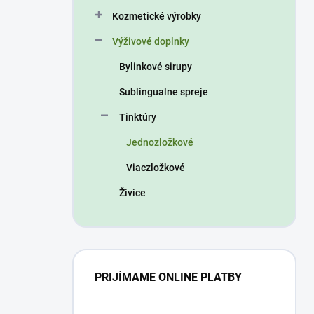
n
Kozmetické výrobky
e
l
Výživové doplnky
Bylinkové sirupy
Sublingualne spreje
Tinktúry
Jednozložkové
Viaczložkové
Živice
PRIJÍMAME ONLINE PLATBY