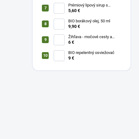
Prémiový lipový sirup s
citrónom a vitamínom C
5,60 €
BIO borákový olej, 50 ml
9,90 €
Žihľava - močové cesty a
prostata, 50 ml
6 €
BIO repelentný osviežovač
9 €