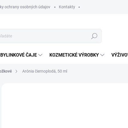
ky ochrany osobných údajov
Kontakty
Hľadať
BYLINKOVÉ ČAJE
KOZMETICKÉ VÝROBKY
VÝŽIVO
ožkové
Arónia čiernoplodá, 50 ml
Neohodnotené
Podrobnosti hodnotenia
5,
Jedn
SK
cena