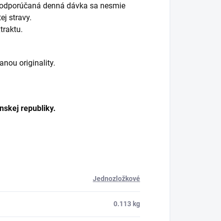
ná odporúčaná denná dávka sa nesmie
j stravy.
traktu.
nou originality.
skej republiky.
Jednozložkové
0.113 kg