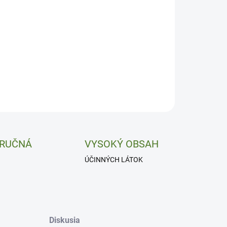
−
+
Pridať do košíka
na žľaza a detoxikácia.
ILNÉ INFORMÁCIE
OPÝTAŤ SA
 RUČNÁ
VYSOKÝ OBSAH
ÚČINNÝCH LÁTOK
Diskusia