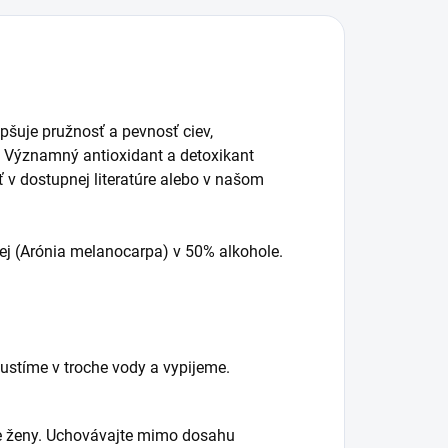
epšuje pružnosť a pevnosť ciev,
). Významný antioxidant a detoxikant
ť v dostupnej literatúre alebo v našom
dej (Arónia melanocarpa) v 50% alkohole.
pustíme v troche vody a vypijeme.
ace ženy. Uchovávajte mimo dosahu