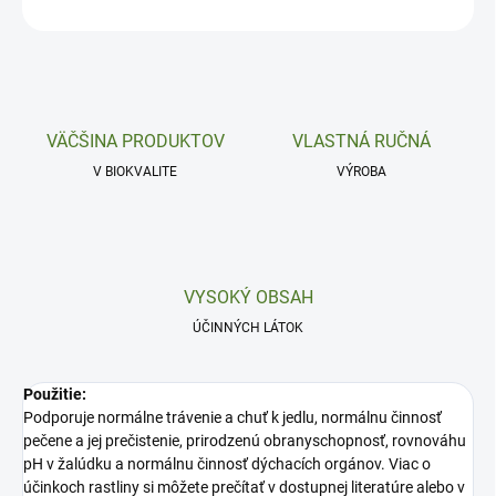
OPÝTAŤ SA
VÄČŠINA PRODUKTOV
VLASTNÁ RUČNÁ
V BIOKVALITE
VÝROBA
VYSOKÝ OBSAH
ÚČINNÝCH LÁTOK
Použitie:
Podporuje normálne trávenie a chuť k jedlu, normálnu činnosť
pečene a jej prečistenie, prirodzenú obranyschopnosť, rovnováhu
pH v žalúdku a normálnu činnosť dýchacích orgánov. Viac o
účinkoch rastliny si môžete prečítať v dostupnej literatúre alebo v