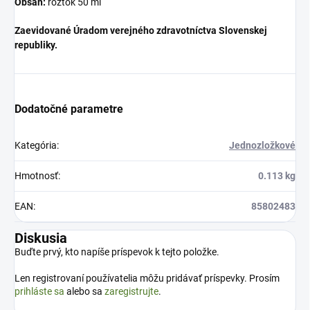
Obsah:
roztok 50 ml
Zaevidované Úradom verejného zdravotníctva Slovenskej
republiky.
Dodatočné parametre
Kategória
:
Jednozložkové
Hmotnosť
:
0.113 kg
EAN
:
85802483
Diskusia
Buďte prvý, kto napíše príspevok k tejto položke.
Len registrovaní používatelia môžu pridávať príspevky. Prosím
prihláste sa
alebo sa
zaregistrujte
.