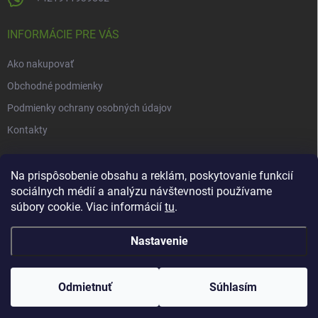
INFORMÁCIE PRE VÁS
Ako nakupovať
Obchodné podmienky
Podmienky ochrany osobných údajov
Kontakty
NOVINKY
Na prispôsobenie obsahu a reklám, poskytovanie funkcií
sociálnych médií a analýzu návštevnosti používame
Novinky v našom e-shope
súbory cookie. Viac informácií
tu
.
Nastavenie
Copyright 2026
Herbarius
. Všetky práva vyhradené.
Upraviť nastavenie
cookies
Odmietnuť
Súhlasím
Vytvoril Shoptet