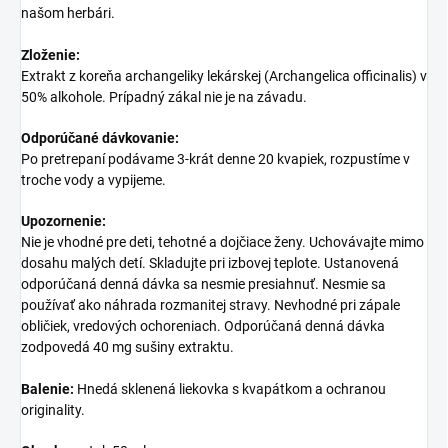
našom herbári.
Zloženie:
Extrakt z koreňa archangeliky lekárskej (Archangelica officinalis) v
50% alkohole. Prípadný zákal nie je na závadu.
Odporúčané dávkovanie:
Po pretrepaní podávame 3-krát denne 20 kvapiek, rozpustíme v
troche vody a vypijeme.
Upozornenie:
Nie je vhodné pre deti, tehotné a dojčiace ženy. Uchovávajte mimo
dosahu malých detí. Skladujte pri izbovej teplote. Ustanovená
odporúčaná denná dávka sa nesmie presiahnuť. Nesmie sa
používať ako náhrada rozmanitej stravy. Nevhodné pri zápale
obličiek, vredových ochoreniach. Odporúčaná denná dávka
zodpovedá 40 mg sušiny extraktu.
Balenie:
Hnedá sklenená liekovka s kvapátkom a ochranou
originality.