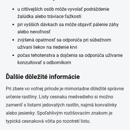
u citlivejších osôb môže vyvolať podráždenie
žalúdka alebo tráviace ťažkosti
pri vyšších dávkach sa môže objaviť pálenie záhy
alebo nevoľnosť
zvýšená opatrnosť sa odporúča pri súbežnom
užívaní liekov na riedenie krvi
počas tehotenstva a dojčenia sa odporúča užívanie
konzultovať s odborníkom
Ďalšie dôležité informácie
Pri zbere vo voľnej prírode je mimoriadne dôležité správne
určenie rastliny. Listy cesnaku medvedieho si možno
zameniť s listami jedovatých rastlín, najmä konvalinky
alebo jesienky. Spoľahlivým rozlišovacím znakom je
typická cesnaková vôňa po rozotretí listu.