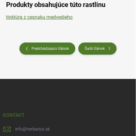
Produkty obsahujúce túto rastlinu
tinktúra z cesnaku medvedieho
Predchádzajúci článok
Ďalší článok
Z
á
p
ä
t
i
KONTAKT
e
info
@
herbarius.sk