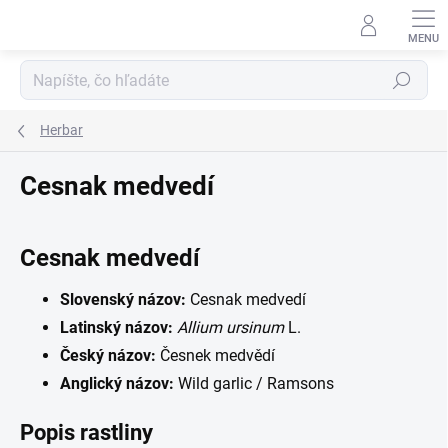
Prejsť
na
obsah
Hľadať
Herbar
Cesnak medvedí
Cesnak medvedí
Slovenský názov:
Cesnak medvedí
Latinský názov:
Allium ursinum
L.
Český názov:
Česnek medvědí
Anglický názov:
Wild garlic / Ramsons
Popis rastliny