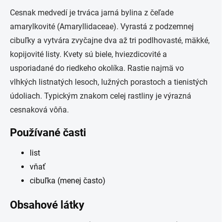
Cesnak medvedí je trváca jarná bylina z čeľade
amarylkovité (Amaryllidaceae). Vyrastá z podzemnej
cibuľky a vytvára zvyčajne dva až tri podlhovasté, mäkké,
kopijovité listy. Kvety sú biele, hviezdicovité a
usporiadané do riedkeho okolíka. Rastie najmä vo
vlhkých listnatých lesoch, lužných porastoch a tienistých
údoliach. Typickým znakom celej rastliny je výrazná
cesnaková vôňa.
Používané časti
list
vňať
cibuľka (menej často)
Obsahové látky