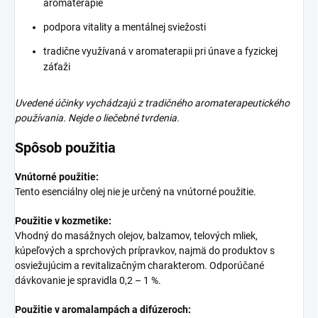
aromaterapie
podpora vitality a mentálnej sviežosti
tradične využívaná v aromaterapii pri únave a fyzickej
záťaži
Uvedené účinky vychádzajú z tradičného aromaterapeutického
používania. Nejde o liečebné tvrdenia.
Spôsob použitia
Vnútorné použitie:
Tento esenciálny olej nie je určený na vnútorné použitie.
Použitie v kozmetike:
Vhodný do masážnych olejov, balzamov, telových mliek,
kúpeľových a sprchových prípravkov, najmä do produktov s
osviežujúcim a revitalizačným charakterom. Odporúčané
dávkovanie je spravidla 0,2 – 1 %.
Použitie v aromalampách a difúzeroch: