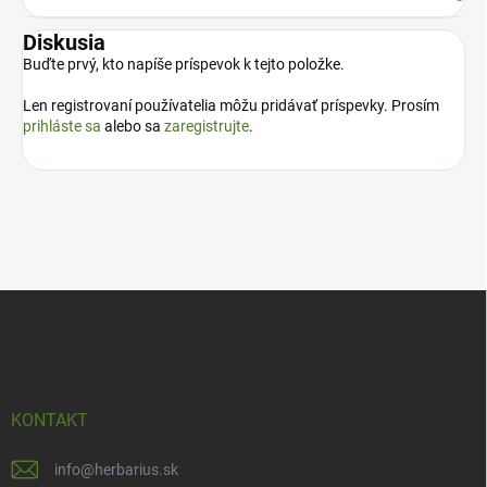
Diskusia
Buďte prvý, kto napíše príspevok k tejto položke.
Len registrovaní používatelia môžu pridávať príspevky. Prosím
prihláste sa
alebo sa
zaregistrujte
.
Z
á
p
ä
t
i
KONTAKT
e
info
@
herbarius.sk