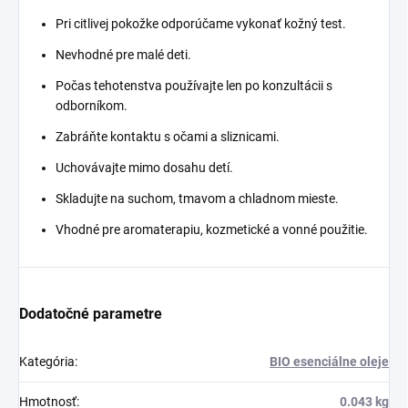
Pri citlivej pokožke odporúčame vykonať kožný test.
Nevhodné pre malé deti.
Počas tehotenstva používajte len po konzultácii s
odborníkom.
Zabráňte kontaktu s očami a sliznicami.
Uchovávajte mimo dosahu detí.
Skladujte na suchom, tmavom a chladnom mieste.
Vhodné pre aromaterapiu, kozmetické a vonné použitie.
Dodatočné parametre
Kategória
:
BIO esenciálne oleje
Hmotnosť
:
0.043 kg