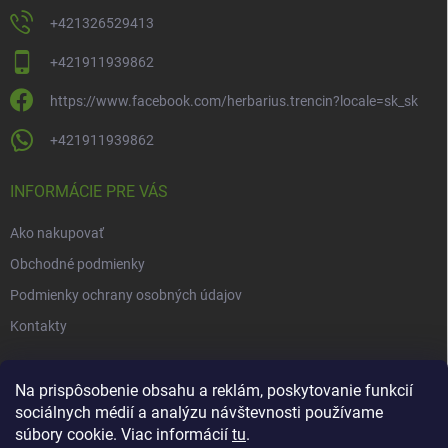
+421326529413
+421911939862
https://www.facebook.com/herbarius.trencin?locale=sk_sk
+421911939862
INFORMÁCIE PRE VÁS
Ako nakupovať
Obchodné podmienky
Podmienky ochrany osobných údajov
Kontakty
NOVINKY
Na prispôsobenie obsahu a reklám, poskytovanie funkcií
sociálnych médií a analýzu návštevnosti používame
Novinky v našom e-shope
súbory cookie. Viac informácií
tu
.