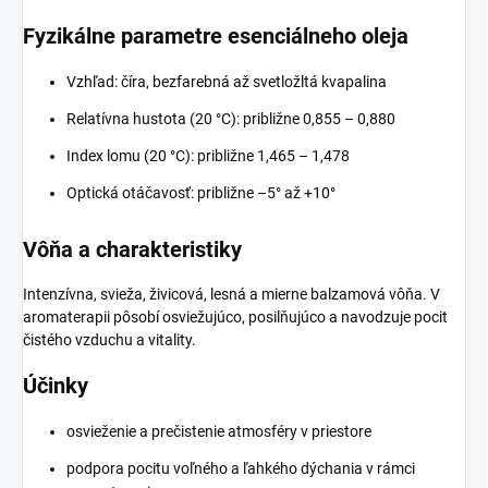
Fyzikálne parametre esenciálneho oleja
Vzhľad: číra, bezfarebná až svetložltá kvapalina
Relatívna hustota (20 °C): približne 0,855 – 0,880
Index lomu (20 °C): približne 1,465 – 1,478
Optická otáčavosť: približne –5° až +10°
Vôňa a charakteristiky
Intenzívna, svieža, živicová, lesná a mierne balzamová vôňa. V
aromaterapii pôsobí osviežujúco, posilňujúco a navodzuje pocit
čistého vzduchu a vitality.
Účinky
osvieženie a prečistenie atmosféry v priestore
podpora pocitu voľného a ľahkého dýchania v rámci