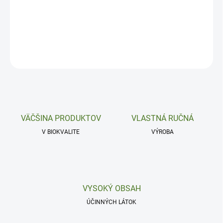
Respiračné, protizápalové a tonizujúce.
DETAILNÉ INFORMÁCIE
OPÝTAŤ SA
VÄČŠINA PRODUKTOV
VLASTNÁ RUČNÁ
V BIOKVALITE
VÝROBA
VYSOKÝ OBSAH
ÚČINNÝCH LÁTOK