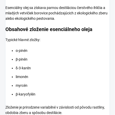
Esenciálny olej sa získava parnou destiláciou čerstvého ihličia a
mladých vetvičiek borovice pochádzajúcich z ekologického zberu
alebo ekologického pestovania.
Obsahové zloženie esenciálneho oleja
Typické hlavné zložky:
α-pinén
β-pinén
δ-3-karén
limonén
myrcén
β-karyofylén
Zloženie je prirodzene variabilné v závislosti od pôvodu rastliny,
obdobia zberu a spôsobu destilácie.