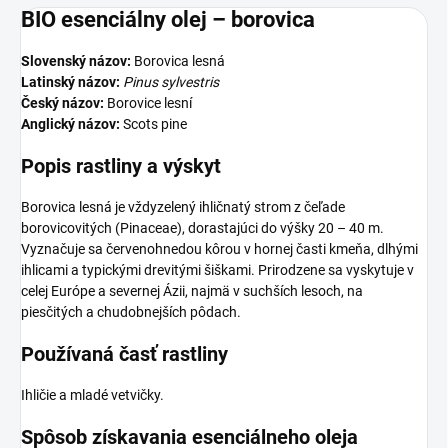
BIO esenciálny olej – borovica
Slovenský názov:
Borovica lesná
Latinský názov:
Pinus sylvestris
Český názov:
Borovice lesní
Anglický názov:
Scots pine
Popis rastliny a výskyt
Borovica lesná je vždyzelený ihličnatý strom z čeľade
borovicovitých (Pinaceae), dorastajúci do výšky 20 – 40 m.
Vyznačuje sa červenohnedou kôrou v hornej časti kmeňa, dlhými
ihlicami a typickými drevitými šiškami. Prirodzene sa vyskytuje v
celej Európe a severnej Ázii, najmä v suchších lesoch, na
piesčitých a chudobnejších pôdach.
Používaná časť rastliny
Ihličie a mladé vetvičky.
Spôsob získavania esenciálneho oleja