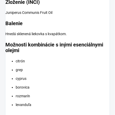
Zloženie (INCI)
Juniperus Communis Fruit Oil
Balenie
Hnedá sklenená liekovka s kvapátkom.
Možnosti kombinácie s inými esenciálnymi
olejmi
citrón
grep
cyprus
borovica
rozmarín
levanduľa