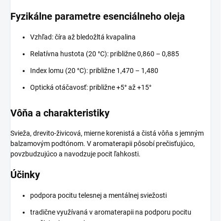
Fyzikálne parametre esenciálneho oleja
Vzhľad: číra až bledožltá kvapalina
Relatívna hustota (20 °C): približne 0,860 – 0,885
Index lomu (20 °C): približne 1,470 – 1,480
Optická otáčavosť: približne +5° až +15°
Vôňa a charakteristiky
Svieža, drevito-živicová, mierne korenistá a čistá vôňa s jemným
balzamovým podtónom. V aromaterapii pôsobí prečisťujúco,
povzbudzujúco a navodzuje pocit ľahkosti.
Účinky
podpora pocitu telesnej a mentálnej sviežosti
tradične využívaná v aromaterapii na podporu pocitu