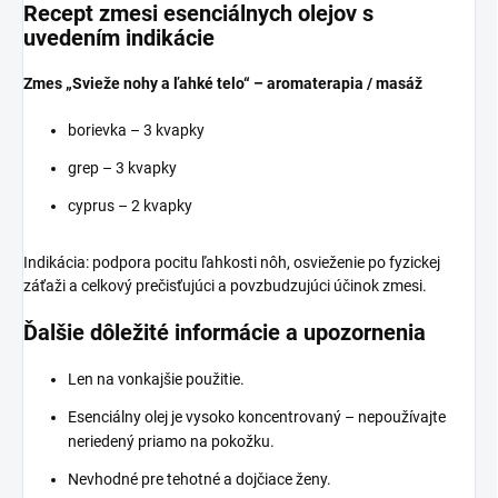
Recept zmesi esenciálnych olejov s
uvedením indikácie
Zmes „Svieže nohy a ľahké telo“ – aromaterapia / masáž
borievka – 3 kvapky
grep – 3 kvapky
cyprus – 2 kvapky
Indikácia: podpora pocitu ľahkosti nôh, osvieženie po fyzickej
záťaži a celkový prečisťujúci a povzbudzujúci účinok zmesi.
Ďalšie dôležité informácie a upozornenia
Len na vonkajšie použitie.
Esenciálny olej je vysoko koncentrovaný – nepoužívajte
neriedený priamo na pokožku.
Nevhodné pre tehotné a dojčiace ženy.