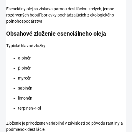
Esenciálny olej sa získava parnou destiláciou zrelých, jemne
rozdrvených bobúľ borievky pochádzajúcich z ekologického
poľnohospodárstva.
Obsahové zloženie esenciálneho oleja
Typické hlavné zložky:
α-pinén
β-pinén
myrcén
sabinén
limonén
terpinen-4-ol
Zloženie je prirodzene variabilné v závislosti od pôvodu rastliny a
podmienok destilácie.