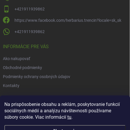
+421911939862
https://www.facebook.com/herbarius.trencin?locale=sk_sk
+421911939862
INFORMÁCIE PRE VÁS
Ako nakupovať
Obchodné podmienky
Podmienky ochrany osobných údajov
Kontakty
NOVINKY
Na prispôsobenie obsahu a reklám, poskytovanie funkcií
sociálnych médií a analýzu návštevnosti používame
Novinky v našom e-shope
súbory cookie. Viac informácií
tu
.