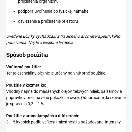
prečistenia organizmu
podpora uvoľnenia po fyzickej námahe
osvieženie a prečistenie priestoru
Uvedené účinky vychádzajú z tradičného aromaterapeutického
používania. Nejde o liečebné tvrdenia.
Spôsob použitia
Vnútorné použitie:
Tento esenciálny olej nie je určený na vnútorné použitie.
Použitie v kozmetike:
Vhodný najmä do masážnych olejov, telových mliek, balzamov a
prípravkov pre unavenú pokožku a svaly. Odporúčané dávkovanie
je spravidla 0,2 – 1 %.
Použitie v aromalampách a difúzeroch:
3 – 5 kvapiek podľa veľkosti miestnosti a požadovanej intenzity.