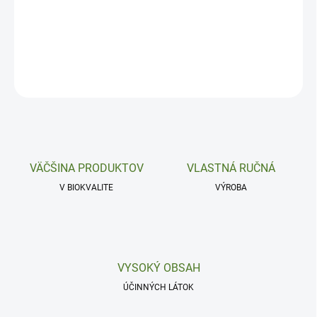
Protireumatické, močopudné a antistresové.
DETAILNÉ INFORMÁCIE
OPÝTAŤ SA
VÄČŠINA PRODUKTOV
VLASTNÁ RUČNÁ
V BIOKVALITE
VÝROBA
VYSOKÝ OBSAH
ÚČINNÝCH LÁTOK