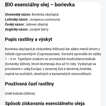
BIO esenciálny olej – borievka
Slovenský názov:
Borievka obyčajná
Latinský názov:
Juniperus communis
Český názov:
Jalovec obecný
Anglický názov:
Juniper berry
Popis rastliny a výskyt
Borievka obyčajná je vždyzelený ihličnatý ker alebo menší strom z
čeľade cyprusovitých (Cupressaceae). Dorastá spravidla do výšky
1 – 6 m. Typickým znakom sú aromatické modročierne bobule
(botaniky šištice), ktoré dozrievajú dva až tri roky. Vyskytuje sa
prirodzene v celej Európe, v severnej Ázii a Severnej Amerike,
najmä na suchších, slnečných a kamenistých stanovištiach.
Používaná časť rastliny
Zrelé bobule (šištice).
Spôsob získavania esenciálneho oleja