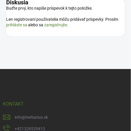
Diskusia
Buďte prvý, kto napíše príspevok k tejto položke.
Len registrovaní používatelia môžu pridávať príspevky. Prosím
prihláste sa
alebo sa
zaregistrujte
.
Z
á
p
ä
t
i
KONTAKT
e
info
@
herbarius.sk
+421326529413