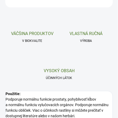
OPÝTAŤ SA
VÄČŠINA PRODUKTOV
VLASTNÁ RUČNÁ
V BIOKVALITE
VÝROBA
VYSOKÝ OBSAH
ÚČINNÝCH LÁTOK
Použitie:
Podporuje normálnu funkcie prostaty, pohyblivosť kĺbov
a normálnu funkciu vylučovacích orgánov. Podporuje normálnu
funkciu obličiek. Viac o účinkoch rastliny si môžete prečítať v
dostupnej literatúre alebo v našom herbári.