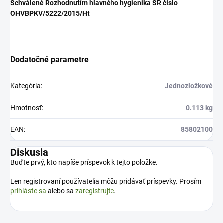
Schválené Rozhodnutím hlavného hygienika SR číslo
OHVBPKV/5222/2015/Ht
Dodatočné parametre
Kategória
:
Jednozložkové
Hmotnosť
:
0.113 kg
EAN
:
85802100
Diskusia
Buďte prvý, kto napíše príspevok k tejto položke.
Len registrovaní používatelia môžu pridávať príspevky. Prosím
prihláste sa
alebo sa
zaregistrujte
.