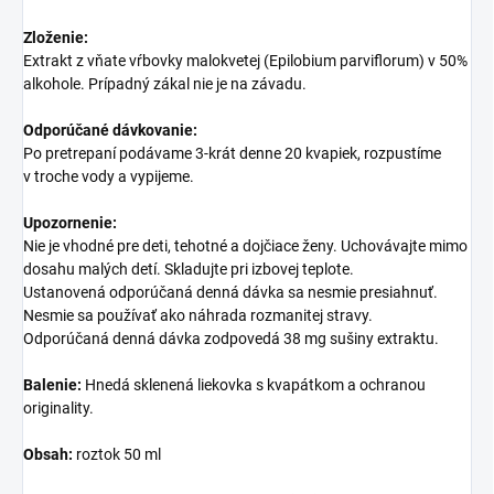
Zloženie:
Extrakt z vňate vŕbovky malokvetej (Epilobium parviflorum) v 50%
alkohole. Prípadný zákal nie je na závadu.
Odporúčané dávkovanie:
Po pretrepaní podávame 3-krát denne 20 kvapiek, rozpustíme
v troche vody a vypijeme.
Upozornenie:
Nie je vhodné pre deti, tehotné a dojčiace ženy. Uchovávajte mimo
dosahu malých detí. Skladujte pri izbovej teplote.
Ustanovená odporúčaná denná dávka sa nesmie presiahnuť.
Nesmie sa používať ako náhrada rozmanitej stravy.
Odporúčaná denná dávka zodpovedá 38 mg sušiny extraktu.
Balenie:
Hnedá sklenená liekovka s kvapátkom a ochranou
originality.
Obsah:
roztok 50 ml