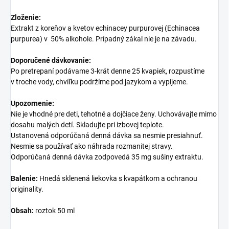
Zloženie:
Extrakt z koreňov a kvetov echinacey purpurovej (Echinacea
purpurea) v 50% alkohole. Prípadný zákal nie je na závadu.
Doporučené dávkovanie:
Po pretrepaní podávame 3-krát denne 25 kvapiek, rozpustíme
v troche vody, chvíľku podržíme pod jazykom a vypijeme.
Upozornenie:
Nie je vhodné pre deti, tehotné a dojčiace ženy. Uchovávajte mimo
dosahu malých detí. Skladujte pri izbovej teplote.
Ustanovená odporúčaná denná dávka sa nesmie presiahnuť.
Nesmie sa používať ako náhrada rozmanitej stravy.
Odporúčaná denná dávka zodpovedá 35 mg sušiny extraktu.
Balenie:
Hnedá sklenená liekovka s kvapátkom a ochranou
originality.
Obsah:
roztok 50 ml