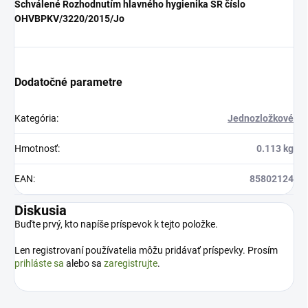
Schválené Rozhodnutím hlavného hygienika SR číslo
OHVBPKV/3220/2015/Jo
Dodatočné parametre
Kategória
:
Jednozložkové
Hmotnosť
:
0.113 kg
EAN
:
85802124
Diskusia
Buďte prvý, kto napíše príspevok k tejto položke.
Len registrovaní používatelia môžu pridávať príspevky. Prosím
prihláste sa
alebo sa
zaregistrujte
.