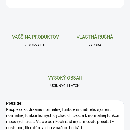
OPÝTAŤ SA
VÄČŠINA PRODUKTOV
VLASTNÁ RUČNÁ
V BIOKVALITE
VÝROBA
VYSOKÝ OBSAH
ÚČINNÝCH LÁTOK
Použitie:
Prispieva k udržaniu normálnej funkcie imunitného systém,
normálnej funkcii horných dýchacích ciest a k normálnej funkcii
močových ciest. Viac o účinkoch rastliny si môžete prečítať v
dostupnej literatúre alebo v našom herbári.